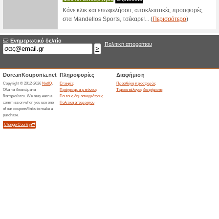
Φίλτρο:
Ταξινόμησ
Αθλητισμός κωδικο
Κωδικ
Mandellossports.gr
%.
100% Λε
Κωδικός 
code for s