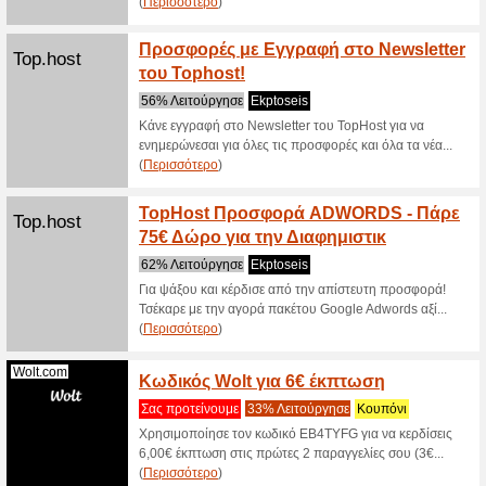
Nova 
Wspot.gr
Unlimi
100% Λε
Μετάτρεψ
All συμβό
(
Περισσό
Vodaf
Vodafone.gr