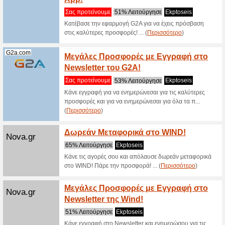
και Υπερα
(
Περισσό
WSPOT
Wspot.gr
Mobile
100% Λε
Απεριόρι
Συσκευή 
σύνδε... (