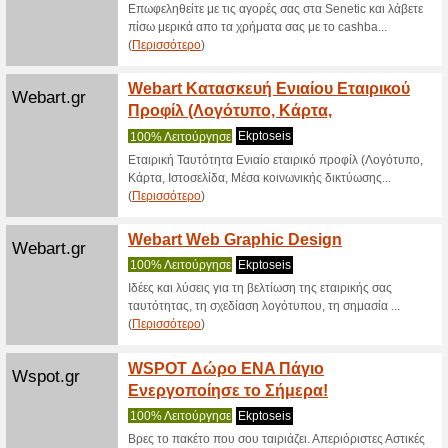
μπόνους
Φίλτρο:
Ταξινόμησ
Internet - Επικοιν
Senet
Senetic.gr
100% Λε
Εξασφαλί
της APC α