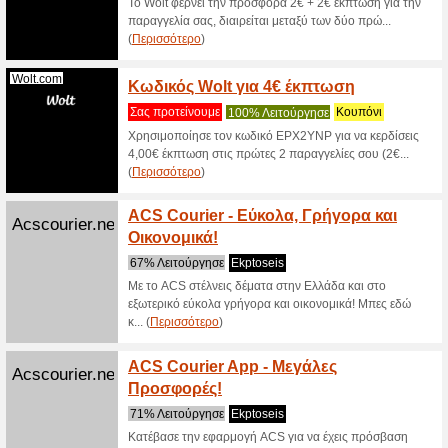
Nova.gr
65% Λει
Κάνε τις
στο WIND!
Μεγάλ
Nova.gr
Newsle
51% Λει
Κάνε εγγρ