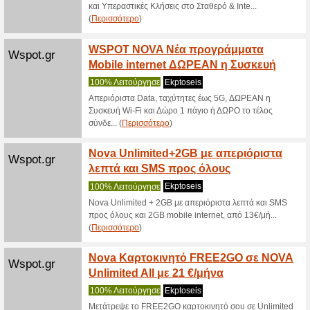
(
Περισσό
Seneti
Senetic.gr
100% Λε
Επωφεληθε
πίσω μερι
(
Περισσό
Webart