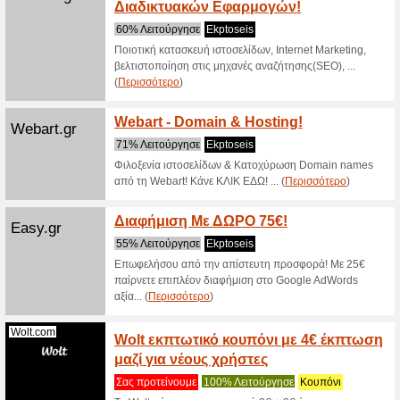
G2a.com
Μεγάλ
Newsle
Σας προτ
Κάνε εγγρ
προσφορές
(
Περισσό
Δωρεά