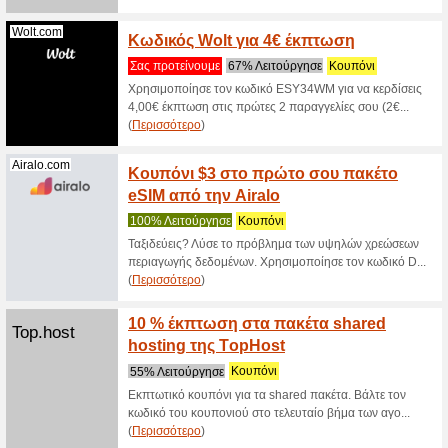
Αυτόν το
σας βοηθ
κου... (
Πε
Wolt.com
Κωδικό
100% Λε
Χρησιμοπ
9,00€ έκπ
(
Περισσό