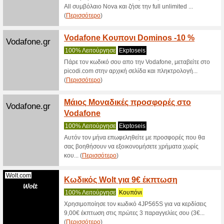
Webart.gr
Προφίλ
100% Λε
Εταιρική 
Κάρτα, Ισ
(
Περισσό
Webar
Webart.gr
100% Λε