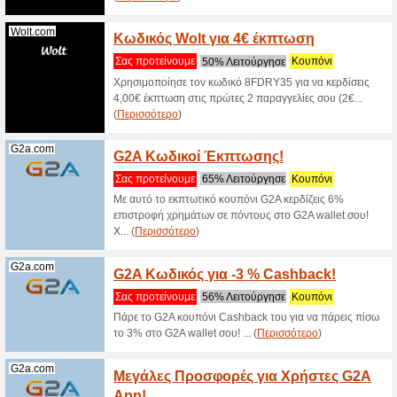
Ιδέες και
ταυτότητα
(
Περισσό
WSPOT
Wspot.gr
Ενεργ
100% Λε
Βρες το π