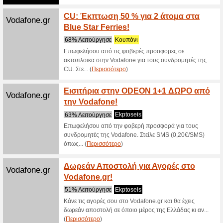
100% Λε
Πάρε τον
picodi.co
(
Περισσό
Μάιος
Vodafone.gr
Vodaf
100% Λε