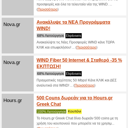
Nova U
Wspot.gr
λεπτά
100% Λε
Nova Unl
προς όλου
(
Περισσό