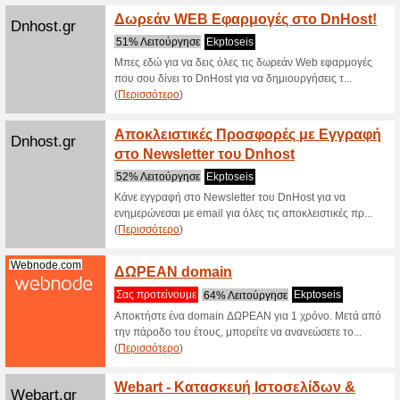
το 3% στο
G2a.com
Μεγάλ
App!
Σας προτ
Κατέβασε
στις καλύ