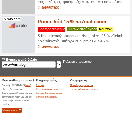
προσφορές
(
Περισσό
Ανακά
Nova.gr
WIND!
68% Λει
Ανακαλύψ
ΚΛΙΚ και 