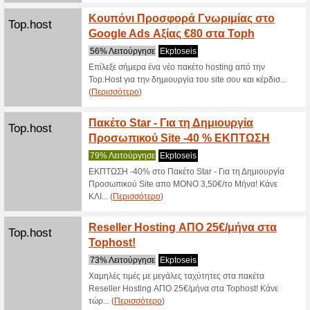
Wolt.com
Κωδικό
Σας προτ
Χρησιμοπ
4,00€ έκπ
(
Περισσό
G2a.com
G2A Κ