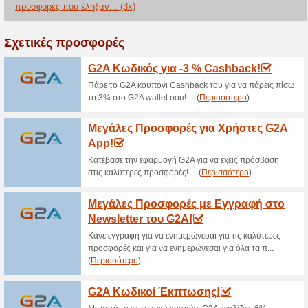
>
Τρέχουσες εκπτώσε
2026)
Δωρεάν Μεταφορικά 
65% Λειτούργησε
Ekptoseis
Κάνε τις αγορές σου και από
προσφορά!