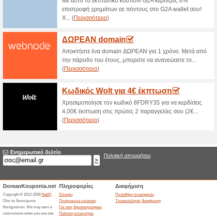
Μεγάλες Προσφορές μ
Wind!
51% Λειτούργησε
Ekptoseis
Κάνε εγγραφή στο Newsletter 
τελευταία νέα της WIND.
Ανακάλυψε τα ΝΕΑ 