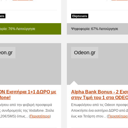
eis
Ekptoseis
ρία: 76% Λειτούργησε
Ψηφοφορία: 67% Λειτούργησε
on.gr
Odeon.gr
N Εισιτήρια 1+1 ΔΩΡΟ με
Alpha Bank Bonus - 2 Εισ
fone!
στην Τιμή του 1 στα ODE
ήσου από την φοβερή προσφορά
Επωφελήσου από τις Odeon προσφο
ς συνδρομητές της Vodafone. Στείλε
Αποκτήστε ένα εισιτήριο ΔΩΡΟ από 
20€/SMS) όπως... (
Περισσότερο
)
έως και Τετάρτη στου... (
Περισσότερο