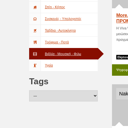
Σπίτι - Κήπος
More.
Συσκευές - Υπολογιστές
ΠΡΟ
Η Viva 
Ταξίδια - Αυτοκίνητα
μειώσει
πραγματ
Τρόφιμα - Ποτά
Βιβλία - Μουσική - Φιλμ
Ekptos
Υγεία
Ψηφοφο
Tags
Nak