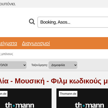
ουπόνια.
είγματα
Διαγωνισμοί
ύς μπόνους
Ταξινόμηση:
λία - Μουσική - Φιλμ κωδικούς
n.de
Thomann.de