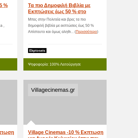
65 %
Τα πιο Δημοφιλή Βιβλία με
Εκπτώσεις έως 50 % στο
Politeia!
Μπες στην Πολιτεία και βρες τα πιο
a ,
δημοφιλή βιβλία με εκπτώσεις έως 50 %
Απίστευτο και όμως αληθι... (
Περισσότερο
)
Ekptoseis
Ψηφοφορία: 100% Λειτούργησε
Villagecinemas.gr
κπτωση
Village Cinemas -10 % Εκπτωση