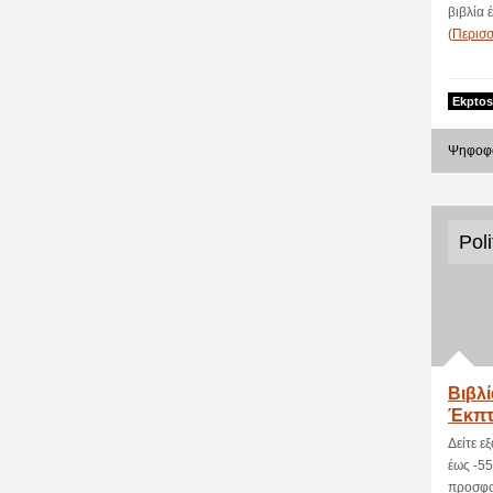
βιβλία 
(
Περισ
Ekptos
Ψηφοφο
Poli
Βιβλί
Έκπτ
Δείτε ε
έως -5
προσφορ