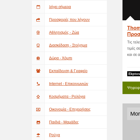
λήγει σήμερα
Προσφορές που λήγουν
Thom
Αθλητισμός - Ζώα
Προσ
Τις τελ
Διασκέδαση - Στοίχημα
τιμές σ
και σε α
Δώρα - Χόμπι
Εκπαίδευση & Γραφείο
Ekptos
Internet - Επικοινωνιών
Ψηφοφο
Κοσμήματα - Ρολόγια
Οικονομία - Επιχειρήσεις
Mor
Παιδιά - Μαμάδες
Ρούχα