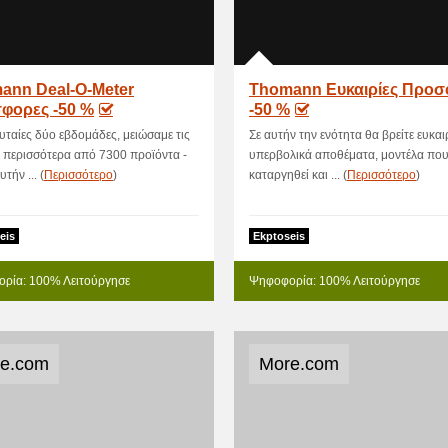
ann Deal-O-Meter
Thomann Ευκαιρίες Προσ
φορες -50 %
-50 %
ευταίες δύο εβδομάδες, μειώσαμε τις
Σε αυτήν την ενότητα θα βρείτε ευκαιρ
ε περισσότερα από 7300 προϊόντα -
υπερβολικά αποθέματα, μοντέλα που
υτήν ... (
Περισσότερο
)
καταργηθεί και ... (
Περισσότερο
)
eis
Ekptoseis
ρία: 100% Λειτούργησε
Ψηφοφορία: 100% Λειτούργησε
e.com
More.com