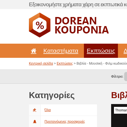
Εξοικονομήστε χρήματα χάρη σε εκπτωτικά κ
Καταστήματα
Εκπτώσεις
Δ
Κεντρική σελίδα
>
Εκπτώσεις
> Βιβλία - Μουσική - Φιλμ κωδικο
Φίλτρο:
Κατηγορίες
Βιβ
Όλα
Thoman
Προτεινόμενες προσφορές