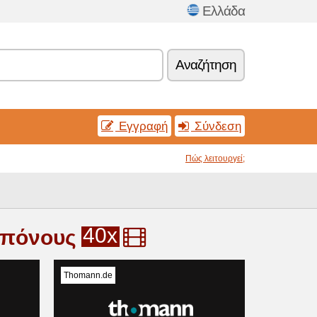
Ελλάδα
Αναζήτηση
Εγγραφή
Σύνδεση
Πώς λειτουργεί;
40x
 μπόνους
Thomann.de