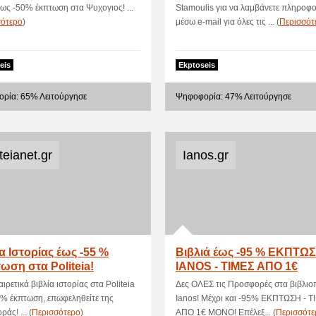
έως -50% έκπτωση στα Ψυχογιος! ...
Stamoulis για να λαμβάνετε πληροφο
σότερο
)
μέσω e-mail για όλες τις ... (
Περισσότ
eis
Ekptoseis
ρία: 65% Λειτούργησε
Ψηφοφορία: 47% Λειτούργησε
teianet.gr
Ianos.gr
α Ιστορίας έως -55 %
Βιβλιά έως -95 % ΕΚΠΤΩ
ωση στα Politeia!
IANOS - ΤΙΜΕΣ ΑΠΟ 1€
ξαιρετικά βιβλία ιστορίας στα Politeia
Δες ΟΛΕΣ τις Προσφορές στα βιβλιο
5% έκπτωση, επωφεληθείτε της
Ianos! Μέχρι και -95% ΕΚΠΤΩΣΗ - Τ
άς! ... (
Περισσότερο
)
ΑΠΟ 1€ ΜΟΝΟ! Επέλεξ... (
Περισσότε