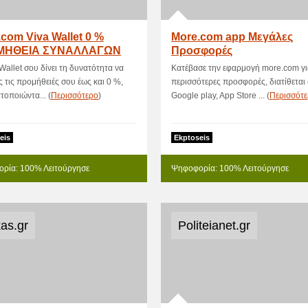
com Viva Wallet 0 %
More.com app Μεγάλες
ΜΗΘΕΙΑ ΣΥΝΑΛΛΑΓΩΝ
Προσφορές
Wallet σου δίνει τη δυνατότητα να
Κατέβασε την εφαρμογή more.com γι
ς τις προμήθειές σου έως και 0 %,
περισσότερες προσφορές, διατίθεται
οποιώντα... (
Περισσότερο
)
Google play, App Store ... (
Περισσότ
eis
Ekptoseis
ρία: 100% Λειτούργησε
Ψηφοφορία: 100% Λειτούργησε
as.gr
Politeianet.gr