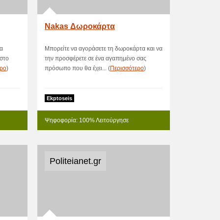
Nakas Δωροκάρτα
α
Μπορείτε να αγοράσετε τη δωροκάρτα και να
 στο
την προσφέρετε σε ένα αγαπημένο σας
ερο
)
πρόσωπο που θα έχει... (
Περισσότερο
)
Ekptoseis
Ψηφοφορία: 100% Λειτούργησε
Politeianet.gr