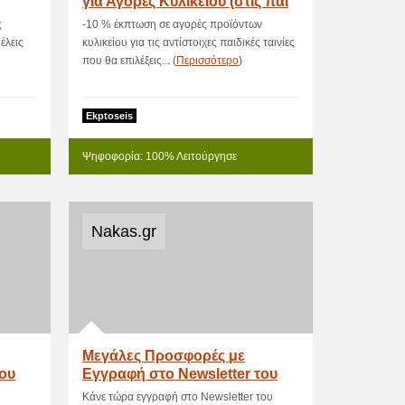
για Αγορές Κυλικείου (στις παι
ς
-10 % έκπτωση σε αγορές προϊόντων
έλεις
κυλικείου για τις αντίστοιχες παιδικές ταινίες
που θα επιλέξεις... (
Περισσότερο
)
Ekptoseis
Ψηφοφορία: 100% Λειτούργησε
Nakas.gr
Μεγάλες Προσφορές με
του
Εγγραφή στο Newsletter του
Nakas!
Κάνε τώρα εγγραφή στο Newsletter του