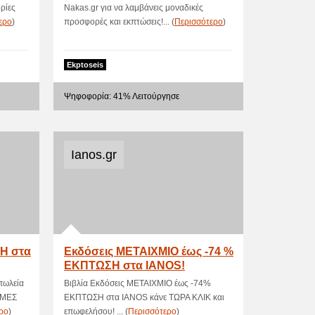
ρίες
Nakas.gr για να λαμβάνεις μοναδικές
ερο
)
προσφορές και εκπτώσεις!... (
Περισσότερο
)
Ekptoseis
Ψηφοφορία: 41% Λειτούργησε
Ianos.gr
ΣΗ στα
Εκδόσεις ΜΕΤΑΙΧΜΙΟ έως -74 %
ΕΚΠΤΩΣΗ στα IANOS!
πωλεία
Βιβλία Εκδόσεις ΜΕΤΑΙΧΜΙΟ έως -74%
ΙΜΕΣ
ΕΚΠΤΩΣΗ στα IANOS κάνε ΤΩΡΑ ΚΛΙΚ και
ρο
)
επωφελήσου! ... (
Περισσότερο
)