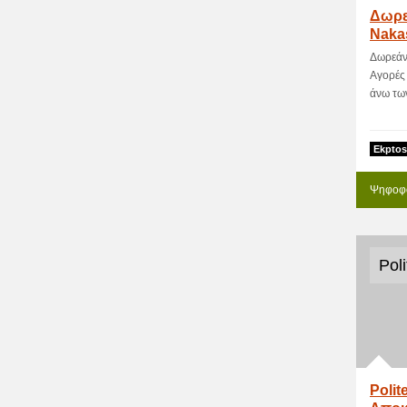
Δωρε
Nakas
και 
Δωρεάν
Αγορές 
άνω των
Ekptos
Ψηφοφο
Poli
Polit