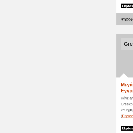
Ekptos
Ψηφοφο
Gre
Μεγά
Εγγρ
Gree
Κάνε εγ
Greekbo
καθημερ
(
Περισ
Ekptos