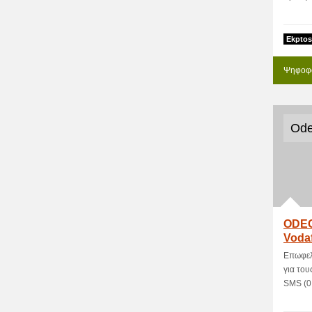
Ekptos
Ψηφοφο
Ode
ODEO
Voda
Επωφελ
για του
SMS (0,