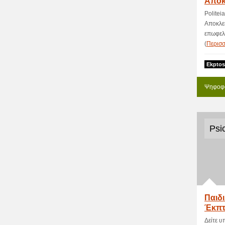
Αποκ
Politei
Αποκλει
επωφελή
(
Περισ
Ekptos
Ψηφοφο
Psi
Παιδι
Έκπτ
Δείτε 