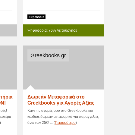
Ekptoseis
Ψηφοφορία: 76% Λειτούργησε
Greekbooks.gr
ιτήρια
Δωρεάν Μεταφορικά στο
ON!
Greekbooks για Αγορές Αξίας
25€ και Άν
ρές!
Κάνε τις αγορές σου στο Greekbooks και
Δευτέρα
κέρδισε δωρεάν μεταφορικά για παραγγελίες
)
άνω των 25€! ... (
Περισσότερο
)