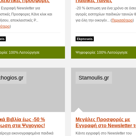
λειστικές Προσφορες
Παιδικές Ταινίες
a Εγγραφή Newsletter για
-20 % έκπτωση για ένα χρόνο σε όσε
στικές Προσφορες Κάνε κλικ και
αγορές εισιτηρίων παιδικών ταινιών θ
σου, αποκλειστικές P...
για όλη την οικογέν... (
Περισσότερο
)
σότερο
)
eis
Ekptoseis
ρία: 100% Λειτούργησε
Ψηφοφορία: 100% Λειτούργησε
chogios.gr
Stamoulis.gr
κά Βιβλία έως -50 %
Μεγάλες Προσφορές με
ωση στα Ψυχογιος!
Εγγραφή στο Newsletter 
Stamoulis!
υπέροχα εικονογραφημένα παιδικά
Κάντε εγγραφή στο Newsletter του