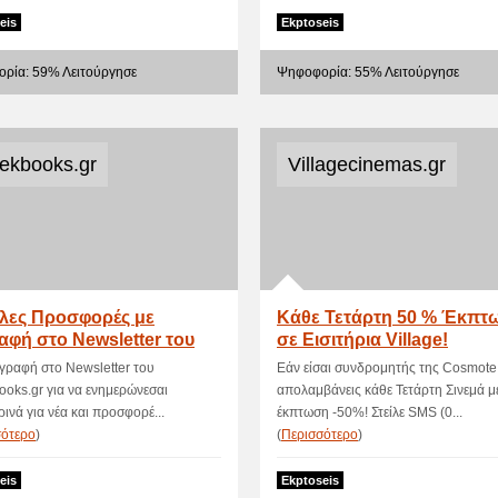
eis
Ekptoseis
ρία: 59% Λειτούργησε
Ψηφοφορία: 55% Λειτούργησε
ekbooks.gr
Villagecinemas.gr
λες Προσφορές με
Κάθε Τετάρτη 50 % Έκπτ
αφή στο Newsletter του
σε Εισιτήρια Village!
kbooks!
γραφή στο Newsletter του
Εάν είσαι συνδρομητής της Cosmote
oks.gr για να ενημερώνεσαι
απολαμβάνεις κάθε Τετάρτη Σινεμά μ
ινά για νέα και προσφορέ...
έκπτωση -50%! Στείλε SMS (0...
σότερο
)
(
Περισσότερο
)
eis
Ekptoseis