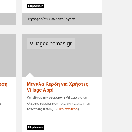
Ekptoseis
Ψηφοφορία: 68% Λειτούργησε
Villagecinemas.gr
ωση
Μεγάλα Κέρδη για Χρήστες
Village App!
Κατέβασε την εφαρμογή Village για να
ε
κλείσεις εύκολα εισιτήρια για ταινίες ή να
τσεκάρεις τι παίζ... (
Περισσότερο
)
Ekptoseis