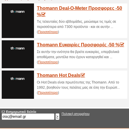
>
Τρέχουσες εκπτώσε
2026)
Δωρεάν Μεταφορικά σ
25€ και Άν
68% Λειτούργησε
Ekptoseis