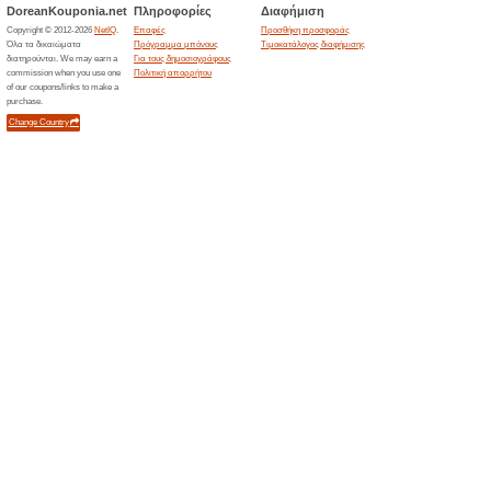
Κάνε τις αγορές σου στο Gree
παραγγελίες άνω των 25€!
Μεγάλες Προσφορές μ
Greekbooks!
65% Λειτούργησε
Ekptoseis
Κάνε εγγραφή στο Newsletter 
καθημερινά για νέα και προσφ