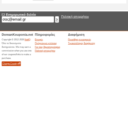
Καινούργια προσφο
Τίτλος
*
:
Κατηγορίες:
Τύπος
*
:
Διεύθυνση URL
προορισμού
*
:
Ισχύει μέχρι:
Περιγραφή
*
: