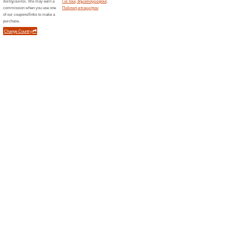
>
Τρέχουσες εκπτώσε
2026)
Μεγάλες Προσφορές μ
Calzedonia!
Σας προτείνουμε
100% Λειτο