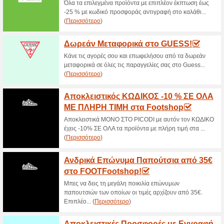
>
Τρέχουσες εκπτώσε
2026)
Αποστολή με 2€ στο 
56% Λειτούργησε
Ekptoseis
Μπες εδώ για περισσότερες π
στο Classico!