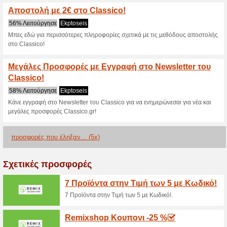
Classico.gr κω
2 Τρέχουσες προσφορές
5 π
Φίλτρο:
Ψηφοφορία:
Πηγαίνετε στο
www.classi
Λάβετε ενημέρωση για τα εκπ
κουπόνια που προστέθηκαν πρ
ισχύουν σ’αυτό το κατάστημα.