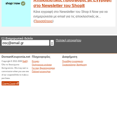
Μεγάλες Προσφορές μ
Classico!
58% Λειτούργησε
Ekptoseis
Κάνε εγγραφή στο Newsletter τ
μεγάλες προσφορές Classico.g