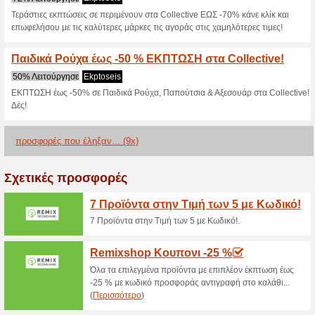
>
Τρέχουσες εκπτώσε
2026)
Collective Παιδικά Π
100% Λειτούργησε
Ekptoseis
Επωφεληθείτε από αποκλειστι
Πατήστε εδώ και ελέγξτε τις τώ