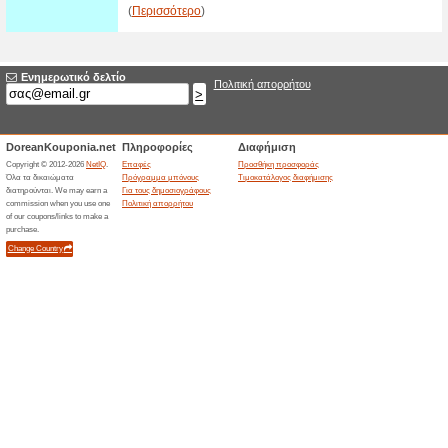
Αξίας 60€
76% Λειτούργησε
Ekptoseis
Κάνε τις αγορές σου στο Colle
παραγγελίες άνω των 60€! Επ
Τελευταία Κομμάτια
Collective!
72% Λειτούργησε
Ekptoseis