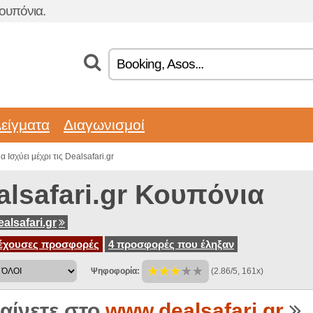
ουπόνια.
είγματα
Διαγωνισμοί
 Ισχύει μέχρι τις Dealsafari.gr
alsafari.gr Κουπόνια
alsafari.gr
έχουσες προσφορές
4 προσφορές που έληξαν
Ψηφοφορία:
(2.86/5, 161x)
αίνετε στο
www.dealsafari.gr