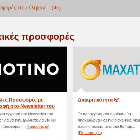
φορές που έληξαν... (4x)
τικές προσφορές
λες Προσφορές με
Διακριτικότητα
αφή στο Newsletter του
NO!
ώρα εγγραφή στο Newsletter του
Τα παραγγελομενα προϊοντα θα
gr για να ενημερώνεσαι για νέα και
συσκευάζονται σε ένα διακριτικό, γκρι
 προσφορές!... (
Περισσότερο
)
πλαίσιο πακέτο το οποιο θα παρ...
(
Περισσότερο
)