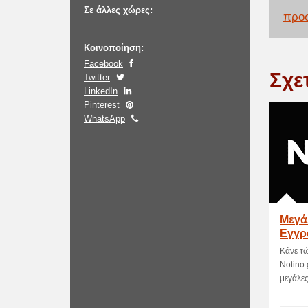
Σε άλλες χώρες:
προσ
Κοινοποίηση:
Facebook
Σχε
Twitter
LinkedIn
Pinterest
WhatsApp
Μεγά
Εγγρ
NOTI
Κάνε τ
Notino.
μεγάλες