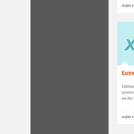
ισχύει 
Εμπι
Σεβόμασ
γνωστο
και δεν 
ισχύει 