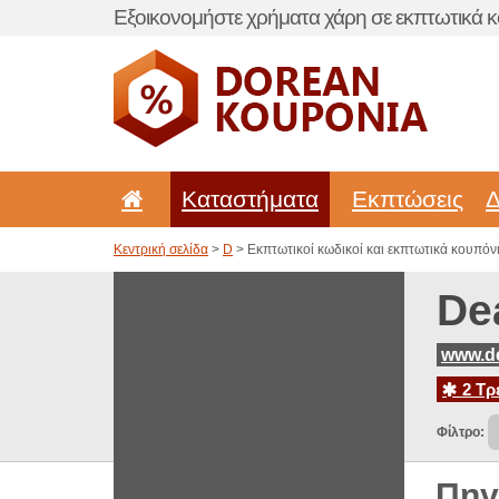
Εξοικονομήστε χρήματα χάρη σε εκπτωτικά κ
Καταστήματα
Εκπτώσεις
Δ
Κεντρική σελίδα
>
D
> Εκπτωτικοί κωδικοί και εκπτωτικά κουπόνια
De
www.de
2 Τρ
Φίλτρο:
Πηγ