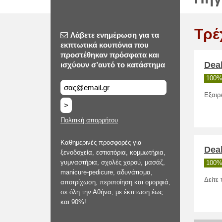
Τρέ
Λάβετε ενημέρωση για τα
εκπτωτικά κουπόνια που
προστέθηκαν πρόσφατα και
Dea
ισχύουν σ’αυτό το κατάστημα
100%
Εξαιρ
>
Πολιτική απορρήτου
Καθημερινές προσφορές για
Deal
ξενοδοχεία, εστιατόρια, κομμωτήρια,
γυμναστήρια, σχολές χορού, μασάζ,
100%
manicure-pedicure, αδυνάτισμα,
Δείτε 
αποτρίχωση, περιποίηση και ομορφιά,
σε όλη την Αθήνα, με έκπτωση έως
και 90%!