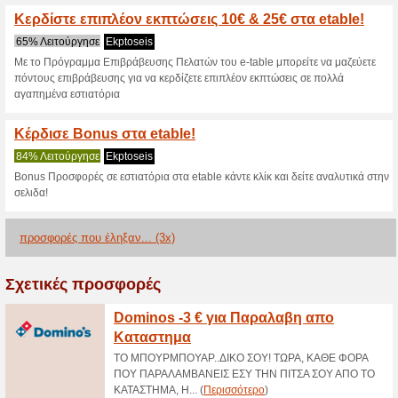
>
Τρέχουσες εκπτώσε
2026)
Υγιεινά & Οικονομικά 
53% Λειτούργησε
Ekptoseis
Δοκίμασε ένα από τα πολλά υγι
είναι ένα από αυτά! Ένα πολύ