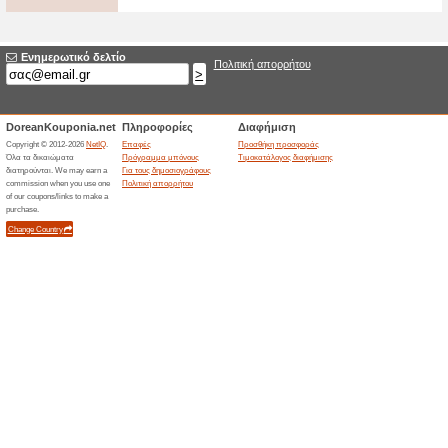
Μεγάλες Προσφορές μ
Etable.gr!
53% Λειτούργησε
Ekptoseis
Κάνε εγγραφή στο Newsletter τ
μεγάλες προσφορές!
Μεγάλες Προσφορές γ