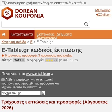
Εξοικονομήστε χρήματα χά
Καταστήματα
Εκπτ
Διαγ
Κεντρική σελίδα
>
E
> E-Tab