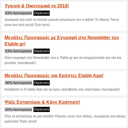
E-Table.gr κωδ
6 τρέχουσες προσφορές
3 πρ
Φίλτρο:
Ψηφοφορία:
Πηγαίνετε στο
www.e-tabl
Λάβετε ενημέρωση για τα εκπ
κουπόνια που προστέθηκαν πρ
ισχύουν σ’αυτό το κατάστημα.