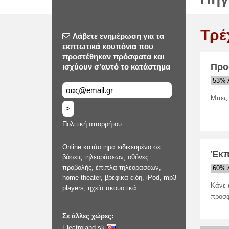
Τρέ
Λάβετε ενημέρωση για τα
εκπτωτικά κουπόνια που
προστέθηκαν πρόσφατα και
Προ
ισχύουν σ’αυτό το κατάστημα
53% 
Μπες 
>
Πολιτική απορρήτου
Online κατάστημα ειδικευμένο σε
Έκπ
βάσεις τηλεοράσεων, οθόνες
προβολής, έπιπλα τηλεοράσεων,
60% 
home theater, βρεφικά είδη, iPod, mp3
Κάνε 
players, ηχεία ακουστικά.
προσφ
Σε άλλες χώρες:
Electroland.sk