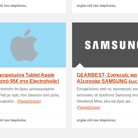
επί του παρόντος
ισχύει επί του παρόντος
ειρισμένα Tablet Apple
GEARBEST- Συσκευές και
από 95€ στο Electroholic!
Αξεσουάρ SAMSUNG έως 
Έκπτωση!
ctroholic θα βρεις μεταχειρισμένα
Επωφελήσου από τις προσφορές και
Pad με τιμές που ξεκινούν από μόλις
εκπτώσεις σε προϊόντα Samsung στο
ωφελήσ... (
Περισσότερο
)
Gearbest! Μπες εδώ και βρες φα...
(
Περισσότερο
)
επί του παρόντος
ισχύει επί του παρόντος