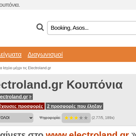
ουπόνια.
είγματα
Διαγωνισμοί
Ισχύει μέχρι τις Electroland.gr
ectroland.gr Κουπόνια
ectroland.gr
έχουσες προσφορές
2 προσφορές που έληξαν
Ψηφοφορία:
(2.77/5, 189x)
αίνετε στο
www.electroland.gr