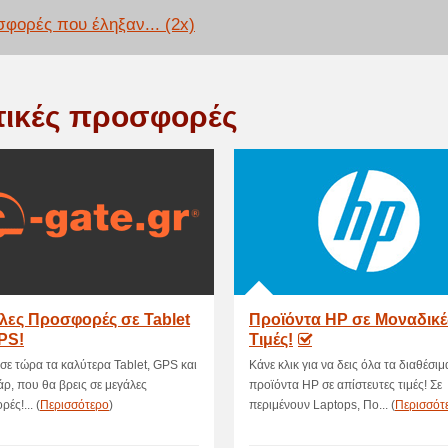
φορές που έληξαν... (2x)
τικές προσφορές
λες Προσφορές σε Tablet
Προϊόντα HP σε Μοναδικέ
PS!
Τιμές!
ε τώρα τα καλύτερα Tablet, GPS και
Κάνε κλικ για να δεις όλα τα διαθέσιμ
ρ, που θα βρεις σε μεγάλες
προϊόντα HP σε απίστευτες τιμές! Σε
ές!... (
Περισσότερο
)
περιμένουν Laptops, Πο... (
Περισσότ