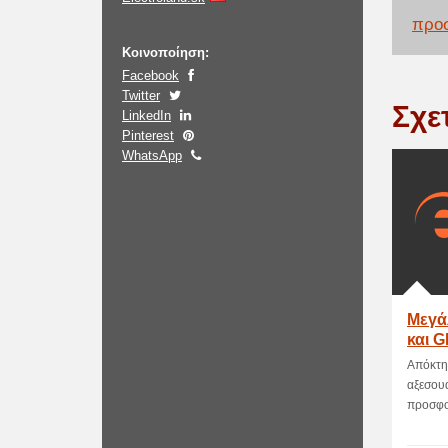
προσ
Κοινοποίηση:
Facebook
Twitter
Σχε
LinkedIn
Pinterest
WhatsApp
Μεγά
και G
Απόκτησ
αξεσουά
προσφορ