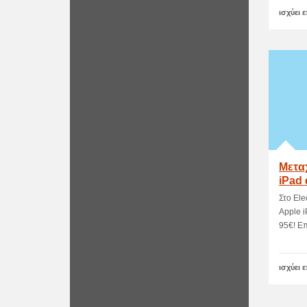
ισχύει 
Μεταχ
iPad 
Στο Ele
Apple i
95€! Επ
ισχύει 