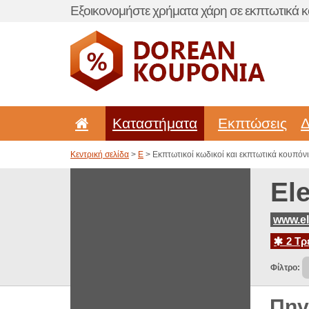
Εξοικονομήστε χρήματα χάρη σε εκπτωτικά κ
Καταστήματα
Εκπτώσεις
Δ
Κεντρική σελίδα
>
E
> Εκπτωτικοί κωδικοί και εκπτωτικά κουπόνια 
El
www.el
2 Τρ
Φίλτρο:
Πηγ