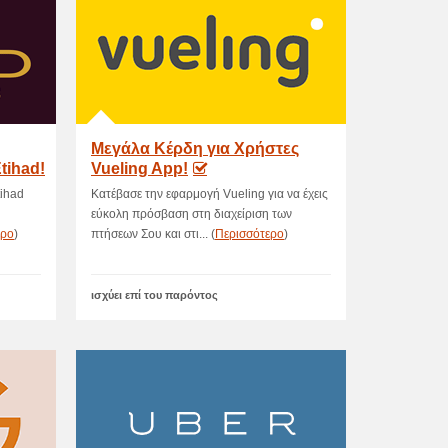
Μεγάλα Κέρδη για Χρήστες
tihad!
Vueling App!
tihad
Κατέβασε την εφαρμογή Vueling για να έχεις
εύκολη πρόσβαση στη διαχείριση των
ερο
)
πτήσεων Σου και στι... (
Περισσότερο
)
ισχύει επί του παρόντος