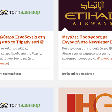
αλύτερα Ξενοδοχεία στη
Μεγάλες Προσφορές με
 από το Tripadvisor!
Εγγραφή στο Newsletter E
 τα καλύτερα αλλά και
Κάνε εγγραφή στην ιστοσελίδα του E
ικότερα ξενοδοχεία της Ρώμης,
Airways για να ενημερώνεσαι για τις
 αυτό που Σου ταιριάζει ...
καλύτερες προσφορές κ... (
Περισσότ
σότερο
)
επί του παρόντος
ισχύει επί του παρόντος