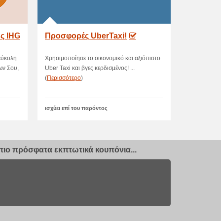
ς IHG
Προσφορές UberTaxi!
εύκολη
Χρησιμοποίησε το οικονομικό και αξιόπιστο
ων Σου,
Uber Taxi και βγες κερδισμένος! ...
(
Περισσότερο
)
ισχύει επί του παρόντος
ιο πρόσφατα εκπτωτικά κουπόνια...