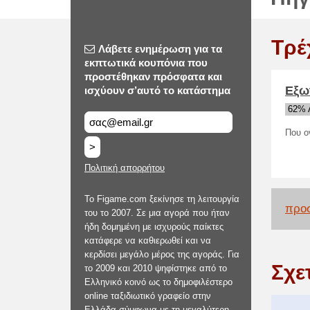
Τρέ
Λάβετε ενημέρωση για τα
εκπτωτικά κουπόνια που
προστέθηκαν πρόσφατα και
Εξω
ισχύουν σ’αυτό το κατάστημα
62% 
Που ο
>
Πολιτική απορρήτου
Το Figame.com ξεκίνησε τη λειτουργία
προσ
του το 2007. Σε μια αγορά που ήταν
ήδη δομημένη με ισχυρούς παίκτες
κατάφερε να καθιερωθεί και να
κερδίσει μεγάλο μέρος της αγοράς. Για
Σχε
το 2009 και 2010 ψηφίστηκε από το
Ελληνικό κοινό ως το δημοφιλέστερο
online ταξιδιωτικό γραφείο στην
Ελλάδα σύμφωνα με τη μεγαλύτερη