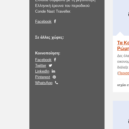
Ελληνική έρευνα του περιοδικού
Conde Nast Traveller.
Facebook
Σε άλλες χώρες:
Τα Κ
Ρώμη
Κοινοποίηση:
Δες όλα
Facebook
οικονομ
Twitter
διάλεξε
LinkedIn
(
Περισ
Pinterest
WhatsApp
ισχύει 