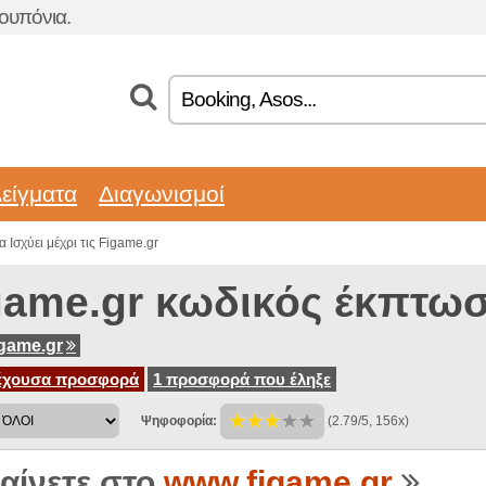
ουπόνια.
είγματα
Διαγωνισμοί
 Ισχύει μέχρι τις Figame.gr
game.gr κωδικός έκπτω
game.gr
έχουσα προσφορά
1 προσφορά που έληξε
Ψηφοφορία:
(2.79/5, 156x)
αίνετε στο
www.figame.gr