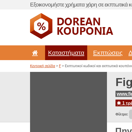
Εξοικονομήστε χρήματα χάρη σε εκπτωτικά κ
Καταστήματα
Εκπτώσεις
Δ
Κεντρική σελίδα
>
F
> Εκπτωτικοί κωδικοί και εκπτωτικά κουπόνια
Fi
www.fi
1 τρ
Φίλτρο:
Πηγ