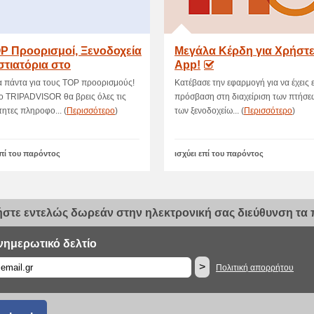
OP Προορισμοί, Ξενοδοχεία
Μεγάλα Κέρδη για Χρήστε
στιατόρια στο
App!
dvisor
α πάντα για τους TOP προορισμούς!
Κατέβασε την εφαρμογή για να έχεις 
ο TRIPADVISOR θα βρεις όλες τις
πρόσβαση στη διαχείριση των πτήσε
ητες πληροφο... (
Περισσότερο
)
των ξενοδοχείω... (
Περισσότερο
)
επί του παρόντος
ισχύει επί του παρόντος
στε εντελώς δωρεάν στην ηλεκτρονική σας διεύθυνση τα π
νημερωτικό δελτίο
>
Πολιτική απορρήτου