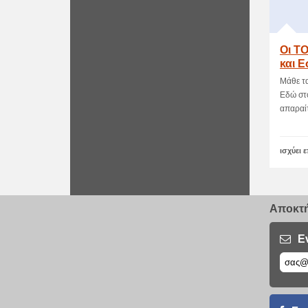
Οι T
και Ε
Tripa
Μάθε τ
Εδώ στ
απαραίτ
ισχύει 
Αποκτή
Ε