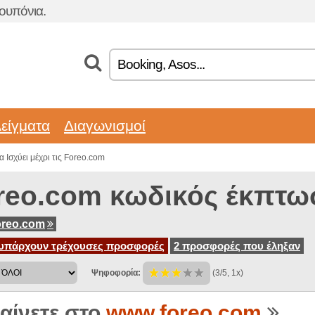
ουπόνια.
είγματα
Διαγωνισμοί
 Ισχύει μέχρι τις Foreo.com
reo.com κωδικός έκπτω
oreo.com
υπάρχουν τρέχουσες προσφορές
2 προσφορές που έληξαν
Ψηφοφορία:
(3/5, 1x)
αίνετε στο
www.foreo.com