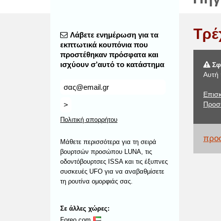
Τρέ
Λάβετε ενημέρωση για τα
εκπτωτικά κουπόνια που
προστέθηκαν πρόσφατα και
ισχύουν σ’αυτό το κατάστημα
Σφ
Αυτή 
Επισκ
Προσ
>
Πολιτική απορρήτου
προσ
Μάθετε περισσότερα για τη σειρά
βουρτσών προσώπου LUNA, τις
οδοντόβουρτσες ISSA και τις έξυπνες
συσκευές UFO για να αναβαθμίσετε
τη ρουτίνα ομορφιάς σας.
Σε άλλες χώρες:
Foreo.com