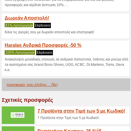
>
Τρέχουσες εκπτώσε
2026)
Προσφορές Outlet έω
75% Λειτούργησε
Ekptoseis
Κάντε κλίκ και δείτε όλες τις
έκπτωση!