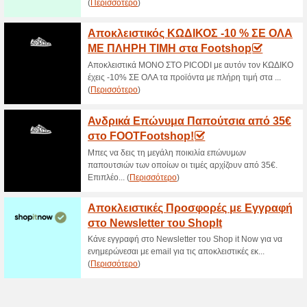
>
Τρέχουσες εκπτώσε
2026)
Εκπτωτικός κωδικός 
στο Hotstyle
100% Λειτούργησε
Κουπόνι