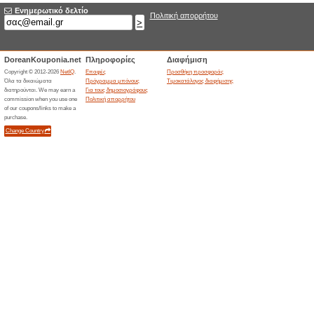
67% Λειτούργησε
Ekptoseis
Κάνε κλικ εδώ για να δεις όλε
Μεγάλη Ποικιλία σε 
52% Λειτούργησε
Ekptoseis
Ανακάλυψε τη μεγάλη ποικιλία
μοναδικές τιμές!