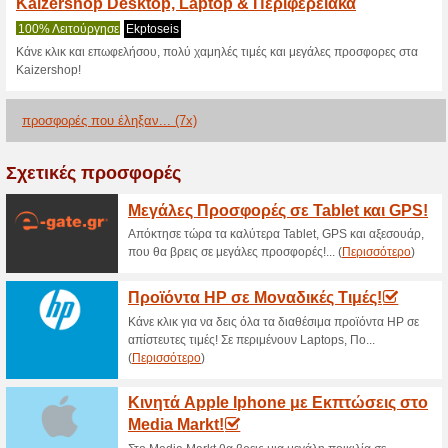
>
Τρέχουσες εκπτώσε
2026)
Kaizer Shop Προσφο
61% Λειτούργησε
Ekptoseis
Μπες να δεις όλες τις τρέχου