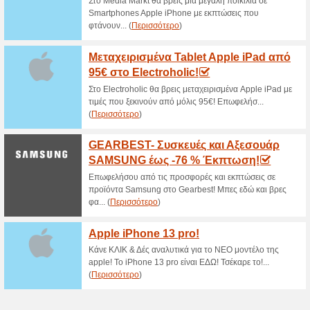
Μεγάλες Προσφορές μ
Kaizershop!
60% Λειτούργησε
Ekptoseis
Κάνε εγγραφή στο Newsletter τ
μεγάλες προσφορές!
Αποστολή Από 3€ στο