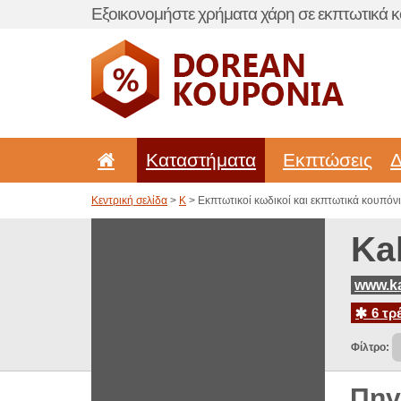
Εξοικονομήστε χρήματα χάρη σε εκπτωτικά κ
Καταστήματα
Εκπτώσεις
Δ
Κεντρική σελίδα
>
K
> Εκπτωτικοί κωδικοί και εκπτωτικά κουπόνια
Ka
www.k
6 τρ
Φίλτρο:
Πηγ