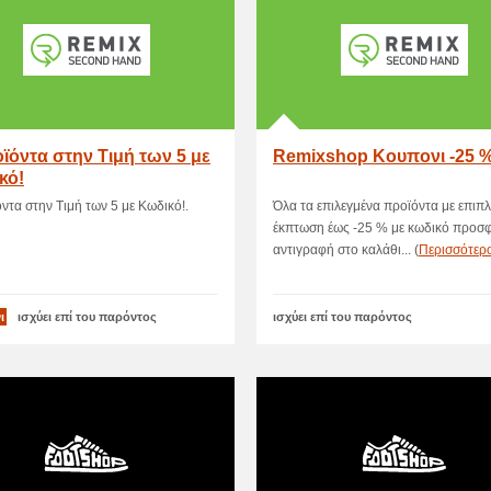
ϊόντα στην Τιμή των 5 με
Remixshop Κουπονι -25 
κό!
ντα στην Τιμή των 5 με Κωδικό!.
Όλα τα επιλεγμένα προϊόντα με επιπ
έκπτωση έως -25 % με κωδικό προσ
αντιγραφή στο καλάθι... (
Περισσότερ
ι
ισχύει επί του παρόντος
ισχύει επί του παρόντος