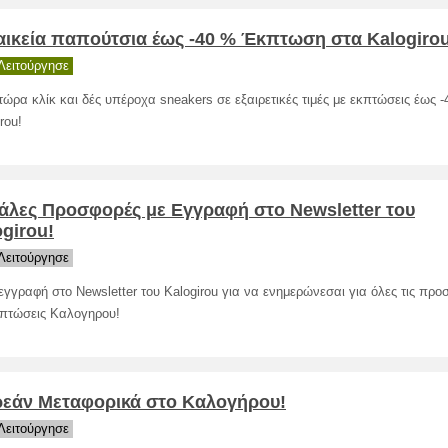
αικεία παπούτσια έως -40 % Έκπτωση στα Kalogirou
Λειτούργησε
τώρα κλίκ και δές υπέροχα sneakers σε εξαιρετικές τιμές με εκπτώσεις έως 
rou!
άλες Προσφορές με Εγγραφή στο Νewsletter του
girou!
Λειτούργησε
εγγραφή στο Νewsletter του Kalogirou για να ενημερώνεσαι για όλες τις προ
κπτώσεις Καλογηρου!
εάν Μεταφορικά στο Καλογήρου!
Λειτούργησε