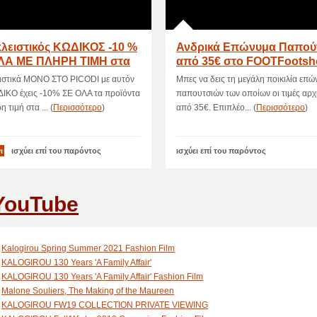
λειστικός ΚΩΔΙΚΟΣ -10 %
Ανδρικά Επώνυμα Παπού
ΛΑ ΜΕ ΠΛΗΡΗ ΤΙΜΗ στα
από 35€ στο FOOTFootsh
shop
ιστικά ΜΟΝΟ ΣΤΟ PICODI με αυτόν
Μπες να δεις τη μεγάλη ποικιλία επ
ΔΙΚΟ έχεις -10% ΣΕ ΟΛΑ τα προϊόντα
παπουτσιών των οποίων οι τιμές αρχ
 τιμή στα ... (
Περισσότερο
)
από 35€. Επιπλέο... (
Περισσότερο
)
ι
ισχύει επί του παρόντος
ισχύει επί του παρόντος
YouTube
Kalogirou Spring Summer 2021 Fashion Film
KALOGIROU 130 Years 'A Family Affair'
KALOGIROU 130 Years 'A Family Affair' Fashion Film
Malone Souliers, The Making of the Maureen
KALOGIROU FW19 COLLECTION PRIVATE VIEWING