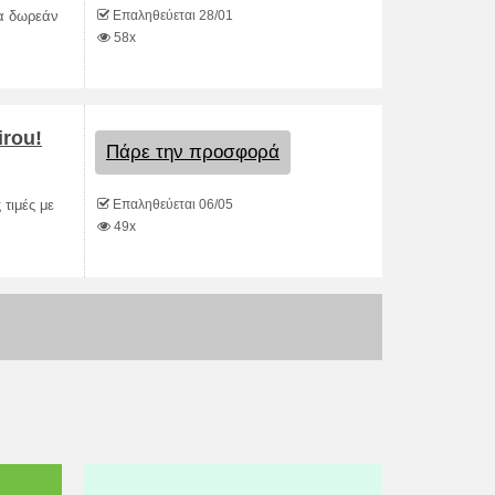
Επαληθεύεται 28/01
τα δωρεάν
58x
irou!
Πάρε την προσφορά
Επαληθεύεται 06/05
τιμές με
49x