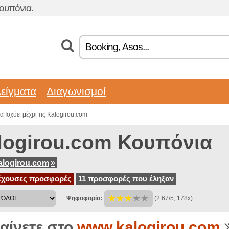
ουπόνια.
είγματα
Διαγωνισμοί
 Ισχύει μέχρι τις Kalogirou.com
logirou.com Κουπόνια
alogirou.com
έχουσες προσφορές
11 προσφορές που έληξαν
Ψηφοφορία:
(2.67/5, 178x)
αίνετε στο
www.kalogirou.com