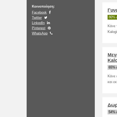
Κοινοποίηση:
Γυν
Facebook
80% 
Twitter
LinkedIn
Κάνε 
Pinterest
Kalogi
WhatsApp
Μεγ
Kalo
65% 
Κάνε 
και ε
Δωρ
54% 