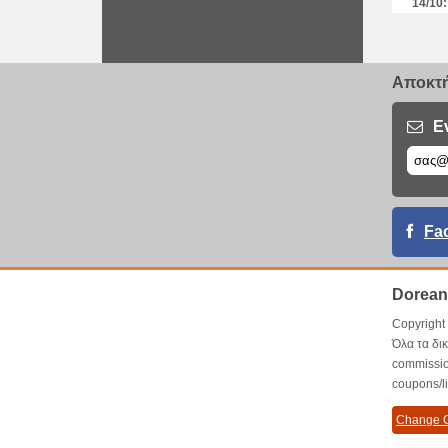
14/10:
18/03:
18/12:
27/06:
Αποκτή
13/04:
30/01:
23/01:
Ε
16/01:
02/01:
02/01:
19/12:
11/12:
Fa
01/12:
27/11:
14/11:
Dorean
27/07:
26/07:
Copyrigh
21/07:
Όλα τα δι
12/07:
commissio
24/04:
coupons/l
21/02:
Change C
17/01:
12/01: