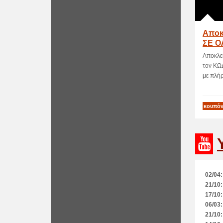
Αποκ
ΣΕ Ο
Foot
Αποκλε
τον ΚΩ
με πλήρη
κουπόν
02/04:
21/10:
17/10:
06/03:
21/10: