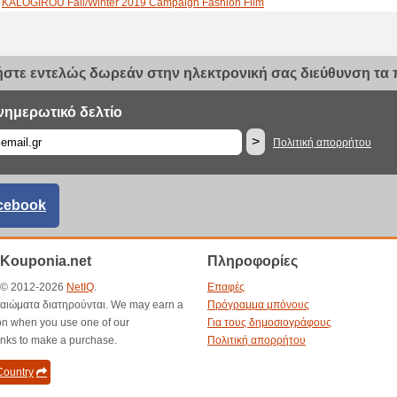
KALOGIROU Fall/Winter 2019 Campaign Fashion Film
Kalogirou Spring/Summer 2019 Fashion Film
Opening event | Καλογήρου Θεσσαλονίκη
Καλογήρου: Ancient Greek Sandals Monogramming Event
στε εντελώς δωρεάν στην ηλεκτρονική σας διεύθυνση τα π
Kalogirou Timeless Luxury since 1890
2nd Price Drop!
Kalogirou Sale is Here!
νημερωτικό δελτίο
The Sale Guide
>
Πολιτική απορρήτου
Tic Toc…Time for Unboxing!
Ready... Set... Party!
A Day At The Office
Grocery shopping done the right way
cebook
The Cultural Walk
This is how we cook, in our dancing velvet shoes!
Hogan - Autumn/Winter 2017
Kouponia.net
Πληροφορίες
Tory Burch Spring/Summer 2017
Tod's Spring/Summer 2017
t © 2012-2026
NetIQ
.
Επαφές
Kalogirou - New Collections
καιώματα διατηρούνται. We may earn a
Πρόγραμμα μπόνους
Sara Sampaio and Andrew Cooper in Paris - Hogan Spring/Summer 2017 Campai
n when you use one of our
Για τους δημοσιογράφους
Glamour Games 4: Michael Kors vs. Blake Lively
inks to make a purchase.
Πολιτική απορρήτου
Kendall + Kylie SS17 Campaign Video
ountry
Glamour Games 3: Michael Kors vs. Kate Hudson
Celebrating Kalogirou enternal style with the new campaign video!