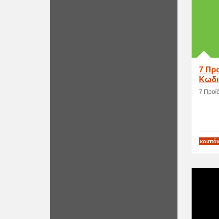
7 Προ
Κωδι
7 Προϊό
κουπόν