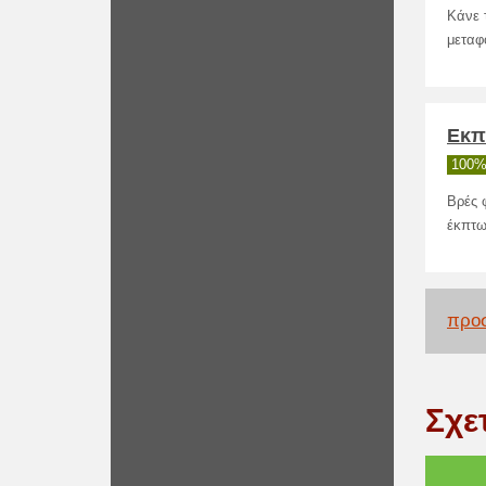
Κάνε 
μεταφ
Εκπ
100%
Βρές 
έκπτω
προσ
Σχε