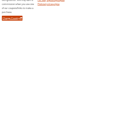
41% Λειτούργησε
Ekptoseis
Κάνε τις αγορές σου και επω
Fred σε όλη την Ελλάδα!
Αποκλειστικές Προσφ
του Keep F
59% Λειτούργησε
Ekptoseis
Κάνε εγγραφή στο Newsletter 