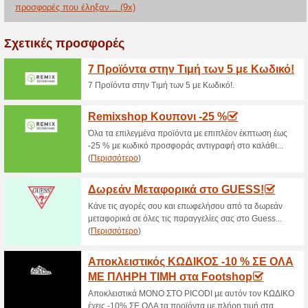
Μεγάλες Προσφορές σας περι
ANΩ σε παπούτσια με πολύ χα
ΚΛΙΚ και ΔΕΣ!
SNEAKERS - Αθλητικ
στα Keep Fred
73% Λειτούργησε
Ekptoseis
ΕΚΠΤΩΣΗ έως -65% σε SNEAK
κάνε ΚΛΙΚ & ΕΠΩΦΕΛΗΣΟΥ!