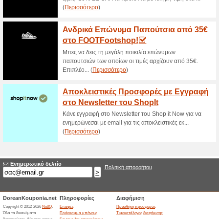
Εκπτωτικός Κωδικός
50% Λειτούργησε
Κουπόνι
Επωφελήσου από το Keep Fred
πιο φθηνά από ποτέ! Μπες τώ
και εξοικονόμησε το 10%! Τι πε
Δωρεάν Μεταφορικά 