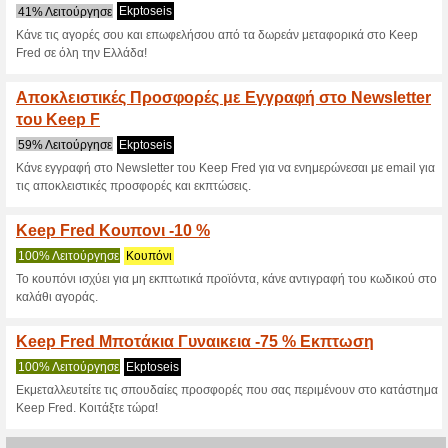
>
Τρέχουσες εκπτώσε
2026)
Keep Fred Outlet Με
Έκπτωση & ΑΝΩ!
63% Λειτούργησε
Ekptoseis