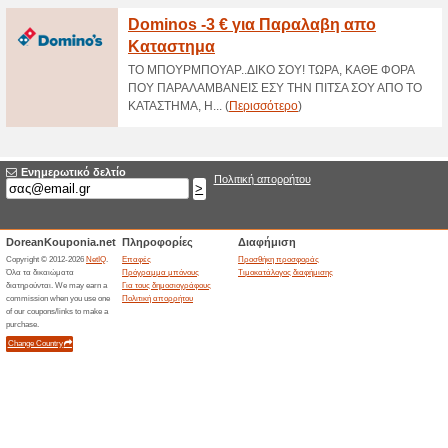
>
Τρέχουσες εκπτώσε
2026)
Προσφορές στον Κρη
48% Λειτούργησε
Ekptoseis
Μην κουράζεσαι!Κάνε τα ψώνια
Δες τις εκπτώσεις!