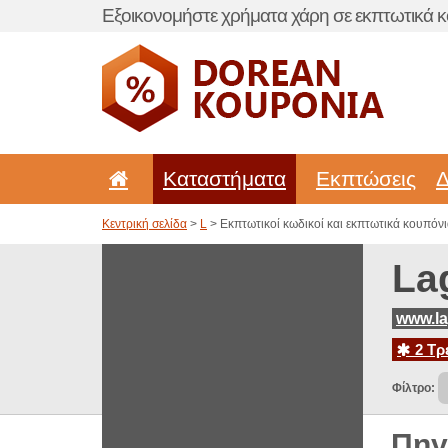
Εξοικονομήστε χρήματα χάρη σε εκπτωτικά κ
Καταστήματα
Εκπτώσεις
Δ
Κεντρική σελίδα
>
L
> Εκπτωτικοί κωδικοί και εκπτωτικά κουπόνια
La
www.la
2 Τρ
Φίλτρο:
Πηγ