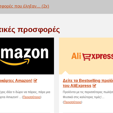
φορές που έληξαν... (2x)
τικές προσφορές
κάρτες Amazon!
Δείτε τα Bestselling προϊ
του AliExpress
έχεις ιδέα τι δώρο να πάρεις, πάρε μια
Προϊόντα με τις περισσότερες πωλήσε
τα Amazon! ... (
Περισσότερο
)
Φυσικά στις καλύτερες τιμές!....
(
Περισσότερο
)