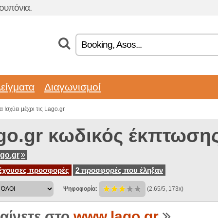
ουπόνια.
είγματα
Διαγωνισμοί
 Ισχύει μέχρι τις Lago.gr
go.gr κωδικός έκπτωση
go.gr
έχουσες προσφορές
2 προσφορές που έληξαν
Ψηφοφορία:
(2.65/5, 173x)
αίνετε στο
www.lago.gr