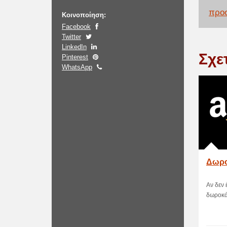
προσ
Κοινοποίηση:
Facebook
Twitter
LinkedIn
Σχε
Pinterest
WhatsApp
Δωρο
Αν δεν 
δωροκάρ