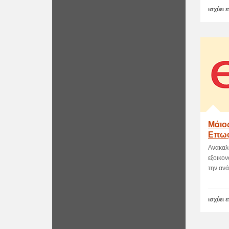
ισχύει 
Μάιο
Επωφ
Ανακαλύ
εξοικον
την ανά
ισχύει 