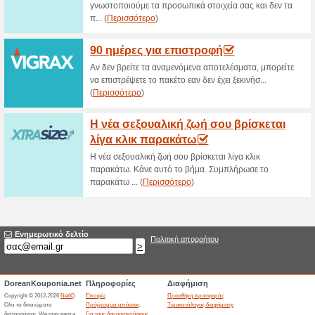
Καλλυντικά MAC -50
58% Λειτούργησε
Ekptoseis
Κάνε κλίκ και επωφελήσου με
MAC!
Δωρεάν Μεταφορικά σ
Άνω!
59% Λειτούργησε
Ekptoseis