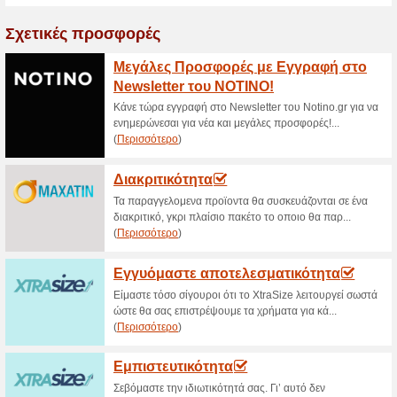
ΔΩΡΕΑΝ Αποκλειστικ
Σας!
100% Λειτούργησε
Ekptoseis
Αποκτήστε ένα δείγμα από τα
παραγγελία. Επιλέξτε το κατά
εφαρμογή της MAC προσφοράς 