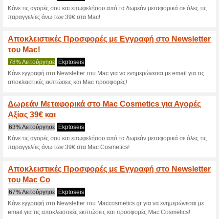
>
Τρέχουσες εκπτώσε
2026)
MAC LOVER (Πρόγρα
100% Λειτούργησε
Ekptoseis
Γίνε μέλος του προγράμματο
μοναδικά προνόμια και δώρα!