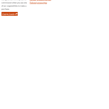
Κάνε τις αγορές σου και επωφ
παραγγελίες άνω των 39€ στα
Αποκλειστικές Προσφ
του Mac!
78% Λειτούργησε
Ekptoseis
Κάνε εγγραφή στο Newsletter τ
αποκλειστικές εκπτώσεις και 