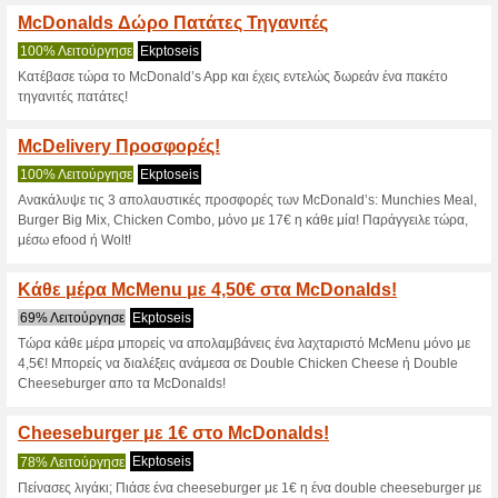
Mcdonalds.gr 
5 τρέχουσες προσφορές
3 πρ
Φίλτρο:
Ψηφοφορία:
Πηγαίνετε στο
mcdonalds.
Λάβετε ενημέρωση για τα εκπ
κουπόνια που προστέθηκαν πρ
ισχύουν σ’αυτό το κατάστημα.