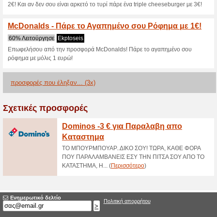
>
Τρέχουσες εκπτώσε
2026)
McDonalds Δώρο Πατ
100% Λειτούργησε
Ekptoseis
Κατέβασε τώρα το McDonald’s 
τηγανιτές πατάτες!