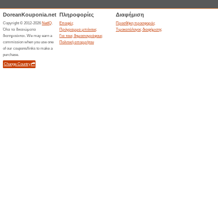
McDelivery Προσφορ
100% Λειτούργησε
Ekptoseis
Ανακάλυψε τις 3 απολαυστικέ
Burger Big Mix, Chicken Comb
μέσω efood ή Wolt!
Κάθε μέρα McMenu με