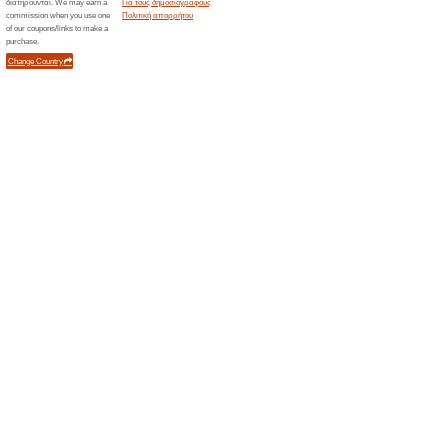
>
Τρέχουσες εκπτώσε
2026)
Μεγάλες Προσφορές μ
MiniintheBox
Σας προτείνουμε
100% Λειτο