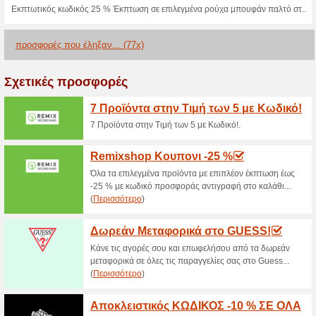
>
Τρέχουσες εκπτώσε
2026)
Modivo app Κουπονι -
100% Λειτούργησε
Κουπόνι
Κατέβασε την εφαρμογή για κι
τουλάχιστον 50 € αγορών, τέλ