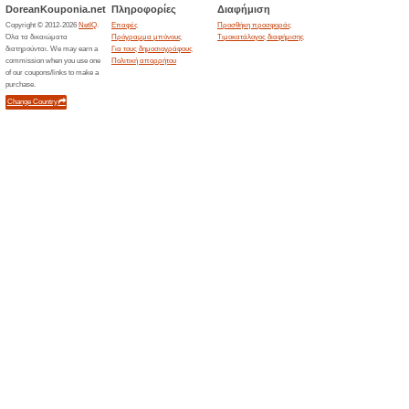
Λάβετε -20 % έκπτωση σε εντυ
από επιλεγμένα αντικείμενα, μέ
προσφορά και εξοικονομήστε 
έκπτωσης μπόνους με τις προ
Εκπτωτικός κωδικός
ρούχα μπουφάν παλτ
100% Λειτούργησε
Κουπόνι