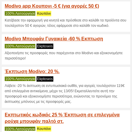
Modivo.gr κωδι
4 Τρέχουσες προσφορές
77 
Φίλτρο:
Ψηφοφορία:
Πηγαίνετε στο
modivo.gr
Λάβετε ενημέρωση για τα εκπ
κουπόνια που προστέθηκαν πρ
ισχύουν σ’αυτό το κατάστημα.