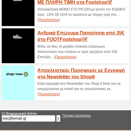
Modivo Μπουφάν Γυν
100% Λειτούργησε
Ekptoseis
Αξιοποιήστε τις προσφορές πο
περισσότερο!
Έκπτωση Modivo: 20
100% Λειτούργησε
Ekptoseis