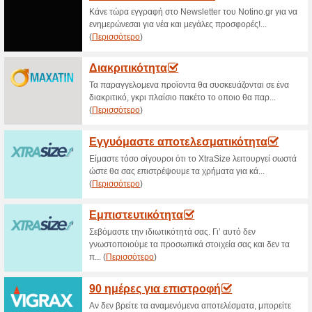
>
Τρέχουσες εκπτώσε
2026)
Εκπτωτικός κωδικός 
στο Naturecan.gr
100% Λειτούργησε
Κουπόνι