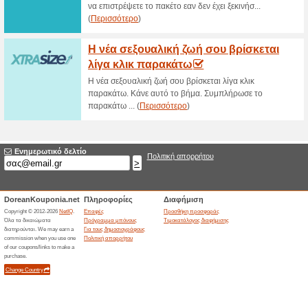
Στο Naturecan.gr θα βρείτε -2
χρήση του κωδικού Μόνο ένας
παραγγελία.
Εκπτωτικός κωδικός 
Naturecan.gr
100% Λειτούργησε
Κουπόνι
Στο Naturecan.gr θα βρείτε -2
χρήση του κωδικού Μόνο ένας