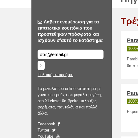
Τρέ
Λάβετε ενημέρωση για τα
εκπτωτικά κουπόνια που
προστέθηκαν πρόσφατα και
Par
ισχύουν σ’αυτό το κατάστημα
100%
Parab
>
θα στ
Πολιτική απορρήτου
Το μεγαλύτερο online κατάστημα με
Par
γυναικεία ρούχα σε μεγάλα μεγέθη,
στο XLcloset θα βρείτε μπλούζες,
100%
φορέματα, παντελόνια και πολλά
Εκμετ
άλλα.
Facebook
Twitter
YouTube