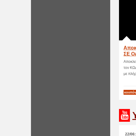
Αποκ
ΣΕ Ο
Foot
Αποκλε
τον ΚΩ
με πλήρη
κουπόν
22/06: