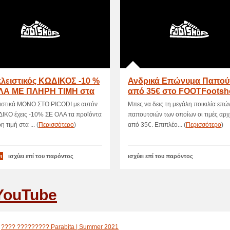
λειστικός ΚΩΔΙΚΟΣ -10 %
Ανδρικά Επώνυμα Παπού
ΛΑ ΜΕ ΠΛΗΡΗ ΤΙΜΗ στα
από 35€ στο FOOTFootsh
shop
ιστικά ΜΟΝΟ ΣΤΟ PICODI με αυτόν
Μπες να δεις τη μεγάλη ποικιλία επ
ΔΙΚΟ έχεις -10% ΣΕ ΟΛΑ τα προϊόντα
παπουτσιών των οποίων οι τιμές αρχ
 τιμή στα ... (
Περισσότερο
)
από 35€. Επιπλέο... (
Περισσότερο
)
ι
ισχύει επί του παρόντος
ισχύει επί του παρόντος
YouTube
???? ????????? Parabita | Summer 2021