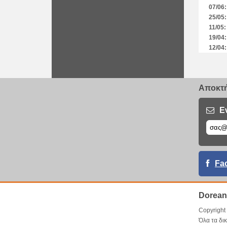
07/06:
25/05:
11/05:
19/04:
12/04:
05/04:
17/03:
10/03:
Αποκτή
05/03:
26/02:
25/02:
Ε
11/12:
07/12:
02/12:
18/10:
16/10:
Fa
14/10:
12/10:
08/10:
Dorean
24/09:
24/09:
Copyrigh
31/07:
Όλα τα δι