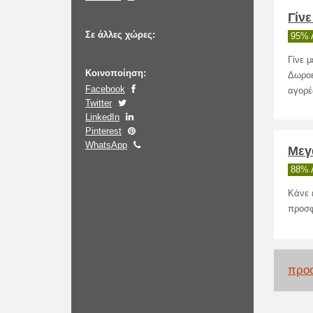
Γίν
Σε άλλες χώρες:
95% 
Γίνε 
Κοινοποίηση:
Δωροε
Facebook
αγορέ
Twitter
LinkedIn
Pinterest
WhatsApp
Μεγ
88% 
Κάνε 
προσφ
προσ