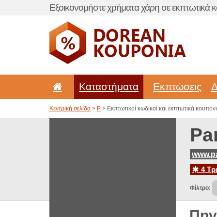
Εξοικονομήστε χρήματα χάρη σε εκπτωτικά κ
Καταστήματα
Εκπτώσεις
Δ
Κεντρική σελίδα
>
P
> Εκπτωτικοί κωδικοί και εκπτωτικά κουπόνια
Pa
www.pa
4 Τρ
Φίλτρο:
Πηγ