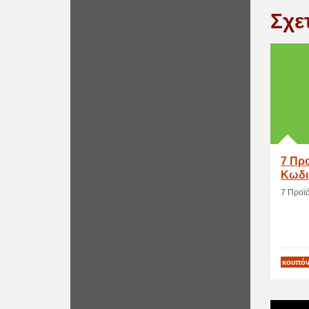
Σχε
7 Προ
Κωδι
7 Προϊό
κουπόν