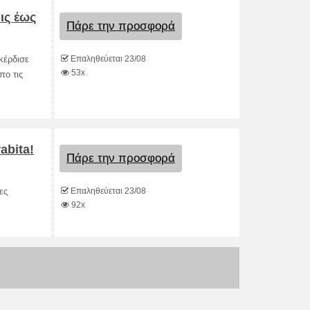
ις έως
Πάρε την προσφορά
Επαληθεύεται 23/08
κέρδισε
53x
πο τις
abita!
Πάρε την προσφορά
Επαληθεύεται 23/08
ες
92x