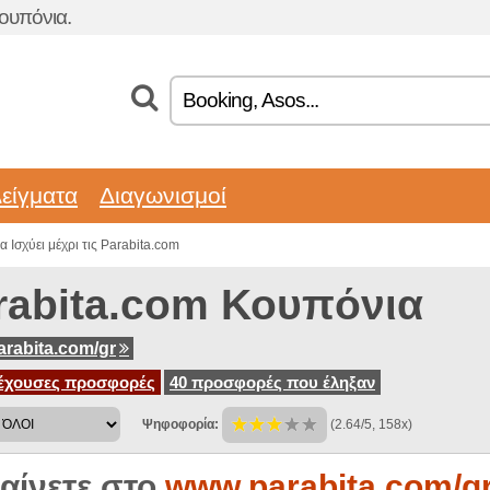
ουπόνια.
είγματα
Διαγωνισμοί
 Ισχύει μέχρι τις Parabita.com
rabita.com Κουπόνια
rabita.com/gr
έχουσες προσφορές
40 προσφορές που έληξαν
Ψηφοφορία:
(2.64/5, 158x)
αίνετε στο
www.parabita.com/g