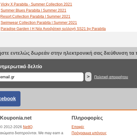
Vicky X Parabita - Summer Collection 2021
Summer Blues Parabita | Summer 2021
Resort Collection Parabita | Summer 2021
Swimwear Collection Parabita | Summer 2021
Paradise Garden | Η Nέα Aνοιξιάτικη sυλλογή SS21 by Parabita
Vicky X Parabita – The Spring Collection!
EMBRACE YOURSELF |Επεισόδιο 4| Διαχείριση Άγχους
EMBRACE YOURSELF |Επεισόδιο 3|Ο χρυσός κανόνας των 5 δευτερολέπτων
στε εντελώς δωρεάν στην ηλεκτρονική σας διεύθυνση τα π
EMBRACE YOURSELF |Επεισόδιο 2| Νοοτροπία Ανάπτυξης
Life Is Better In DENIM!
EMBRACE YOURSELF |Επεισόδιο 1|Τόνωσε την Αυτοπεποίθησή σου
νημερωτικό δελτίο
VICKY X Parabita - Γιορτές με τη Βίκυ (μέρος Β)
>
Πολιτική απορρήτου
VICKY X Parabita - Γιορτές με τη Βίκυ (μέρος Α)
Vicky x Parabita-The Christmas Collection | Backstage Video
Η Βίκυ για την Οικογένεια #VickyXParabita (μέρος Γ)
H Βίκυ για τον Έρωτα #VickyXParabita (μέρος Β)
cebook
H Βίκυ για την Parabita #VickyXParabita (μέρος Α)
Η αναμονή τελείωσε! Η VickyXParabita collection είναι ΕΔΩ!
Vicky x Parabita – Teaser Video
Kouponia.net
Πληροφορίες
Autumn Palette
Easy Formal The Office Collection
t © 2012-2026
NetIQ
.
Επαφές
Free Spirit - The Denim Collection
καιώματα διατηρούνται. We may earn a
Πρόγραμμα μπόνους