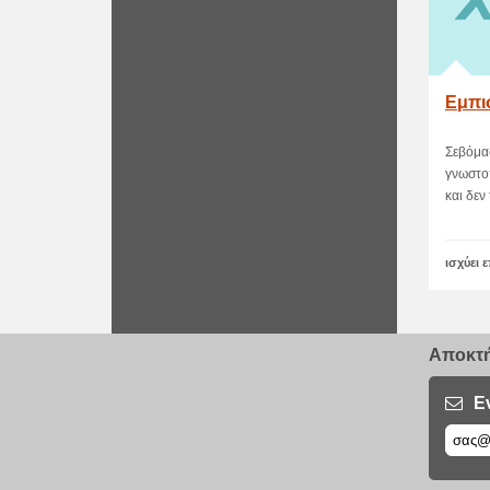
Εμπι
Σεβόμασ
γνωστο
και δεν 
ισχύει 
Αποκτή
Ε