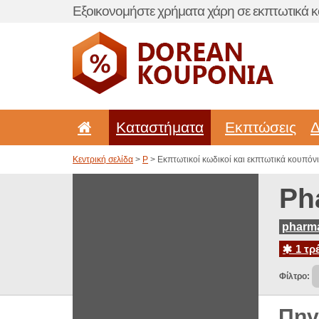
Εξοικονομήστε χρήματα χάρη σε εκπτωτικά κ
Καταστήματα
Εκπτώσεις
Δ
Κεντρική σελίδα
>
P
> Εκπτωτικοί κωδικοί και εκπτωτικά κουπόνια
Ph
pharma
1 τρ
Φίλτρο:
Πηγ