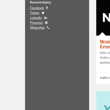
Κοινοποίηση:
Facebook
Twitter
LinkedIn
Pinterest
WhatsApp
Μεγά
Εγγρ
NOTI
Κάνε τ
Notino.
μεγάλες
ισχύει 