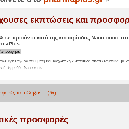
χουσες εκπτώσεις και προσφορ
 % σε προϊόντα κατά της κυτταρίτιδας Nanobionic στ
rmaPlus
Λειτούργησε
ολεμήστε την ανεπιθύμητη και ενοχλητική κυτταρίτιδα αποτελεσματικά, με κ
ν ή βερμούδα Nanobionic.
φορές που έληξαν... (5x)
τικές προσφορές