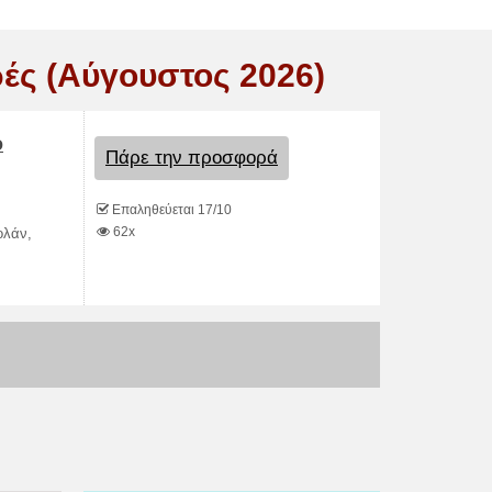
ές (Αύγουστος 2026)
ο
Πάρε την προσφορά
Επαληθεύεται 17/10
62x
ολάν,