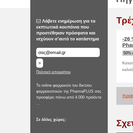
Τρέ
Λάβετε ενημέρωση για τα
εκπτωτικά κουπόνια που
προστέθηκαν πρόσφατα και
-26
ισχύουν σ’αυτό το κατάστημα
Pha
50% 
>
Καταπ
καλσό
Πολιτική απορρήτου
Το online φαρμακείο του δικτύου
φαρμακοποιών της PharmaPLUS σας
προσ
προσφέρει πάνω από 4.000 προϊόντα
...
Σε άλλες χώρες:
Σχε