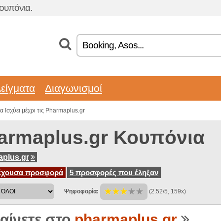
ουπόνια.
είγματα
Διαγωνισμοί
 Ισχύει μέχρι τις Pharmaplus.gr
armaplus.gr Κουπόνια
plus.gr
έχουσα προσφορά
5 προσφορές που έληξαν
Ψηφοφορία:
(2.52/5, 159x)
αίνετε στο
pharmaplus.gr