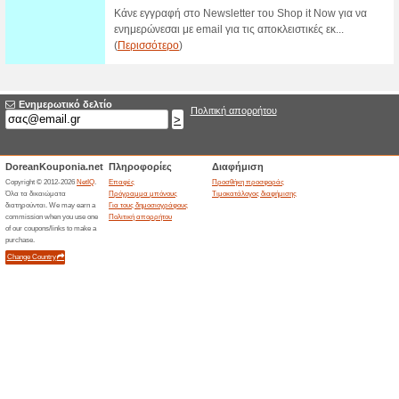
Κουπόνι Έκπτωσης -5
Romwe!
62% Λειτούργησε
Ekptoseis
Κάνε εγγραφή στα Romwe και 
έκπτωση ΣΕ ΟΛΑ!
Δωρεάν Μεταφορικά 
και Άνω!