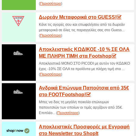
Κάντε χρήση του κωδικού στο 
παραγγελία σας και επωφελήσο
-20€ στα 189€.
Μάιος Προσφορές Μ
100% Λειτούργησε
Ekptoseis
Ο νέος μήνα μας φέρνει προσφ
:-).