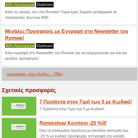
>
Τρέχουσες εκπτώσε
2026)
ΚΩΔΙΚΟΣ ΕΩΣ -20€ 
Romwe!
100% Λειτούργησε
Κουπόνι