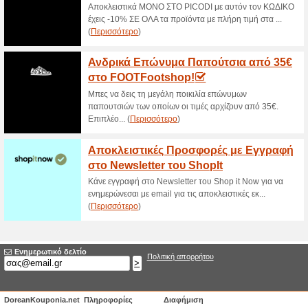
Sneaker10 Προσφορες
100% Λειτούργησε
Ekptoseis
Sneaker10 ΟΛΕΣ οι τρέχουσες
έκπτωση, Δες!
Δωρεάν Μεταφορικά 
72% Λειτούργησε
Ekptoseis