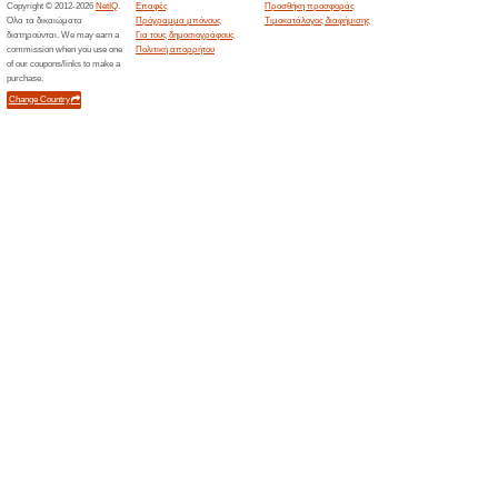
Κάνε αγορές άνω των 59€ και
Sneaker10!
Sneaker10 ΟΛΕΣ οι 
85% Λειτούργησε
Ekptoseis
Οι Καλοκαιρινές Προσφορές ξε
ολοκαίνουργια ρούχα, παπούτ
ΕΩΣ -78% ΕΚΠΤΩΣΗ!