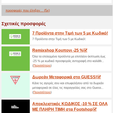
>
Τρέχουσες εκπτώσε
2026)
Sneaker10 Προσφορε
100% Λειτούργησε
Ekptoseis
Sneaker10 Προσφορες έως -7
σου μάρκα, πιο φθηνά απο πο