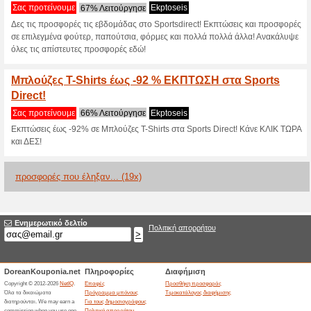
>
Τρέχουσες εκπτώσε
2026)
Κωδικός Έκπτωσης Sp
Σας προτείνουμε
100% Λειτο
Εκμεταλλευτείτε την φανταστι
αντικείμενα πλήρους τιμής! Α