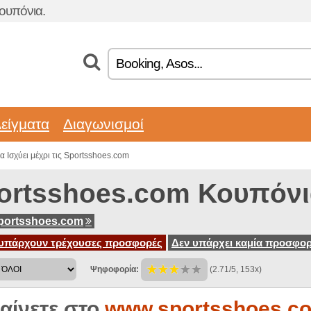
ουπόνια.
είγματα
Διαγωνισμοί
α Ισχύει μέχρι τις Sportsshoes.com
ortsshoes.com Κουπόν
portsshoes.com
υπάρχουν τρέχουσες προσφορές
Δεν υπάρχει καμία προσφορ
Ψηφοφορία:
(2.71/5, 153x)
αίνετε στο
www.sportsshoes.c