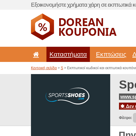
Εξοικονομήστε χρήματα χάρη σε εκπτωτικά κ
Καταστήματα
Εκπτώσεις
Δ
Κεντρική σελίδα
>
S
> Εκπτωτικοί κωδικοί και εκπτωτικά κουπόνι
Sp
www.s
Δεν 
Φίλτρο:
Πηγ