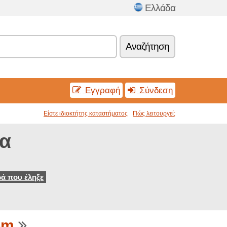
Ελλάδα
Αναζήτηση
Εγγραφή
Σύνδεση
Είστε ιδιοκτήτης καταστήματος
Πώς λειτουργεί;
ια
ά που έληξε
om