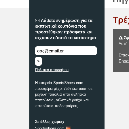
Τρέ
Λάβετε ενημέρωση για τα
εκπτωτικά κουπόνια που
προστέθηκαν πρόσφατα και
ισχύουν σ’αυτό το κατάστημα
Σφ
Αυτή 
Επισκ
Προσ
>
Πολιτική απορρήτου
Η εταιρεία SportsShoes.com
προσφέρει μέχρι 75% έκπτωση σε
μεγάλη ποικιλία από αθλητικά
παπούτσια, αθλητικά ρούχα και
παπούτσια ποδοσφαίρου, ...
Σε άλλες χώρες:
Sportsshoes.com