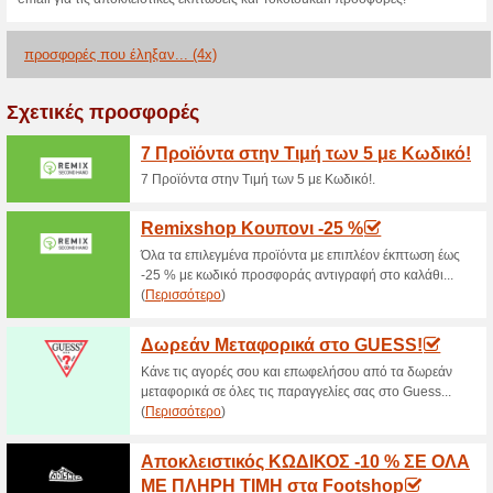
>
Τρέχουσες εκπτώσε
2026)
Δωρεάν Αποστολή!
48% Λειτούργησε
Ekptoseis
Δωρεάν Αποστολή!.