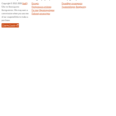
54% Λειτούργησε
Ekptoseis
Κάνε τις αγορές σου και επωφ
παραγγελίες άνω των 50€ στο
Αποκλειστικές Προσφ
του Tokoto
55% Λειτούργησε
Ekptoseis
Κάνε εγγραφή στο Newsletter 
email για τις αποκλειστικές ε