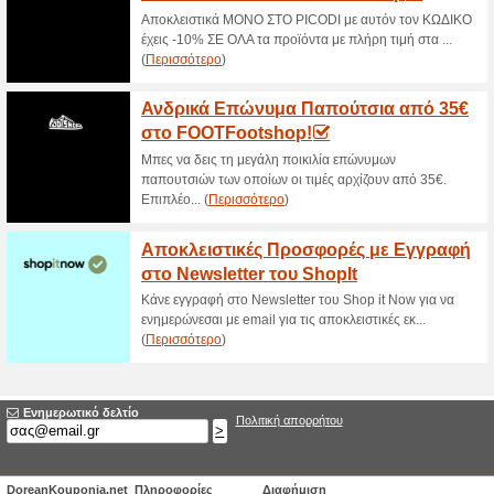
Μεγάλες Προσφορές μ
58% Λειτούργησε
Ekptoseis
Κάνε εγγραφή στο Newsletter γ
προσφορές!.
Δωρεάν Μεταφορικά σ
50€ και Άν