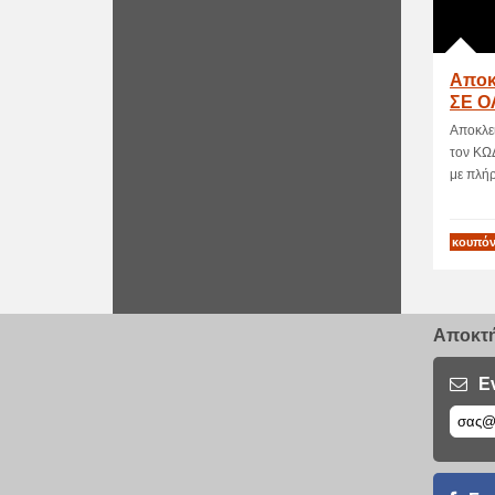
Αποκ
ΣΕ Ο
Foot
Αποκλε
τον ΚΩ
με πλήρη
κουπόν
Αποκτή
Ε