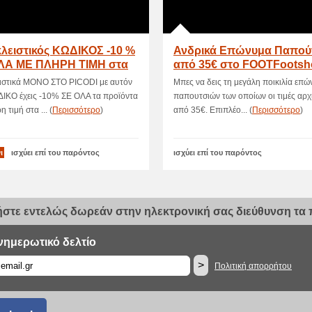
λειστικός ΚΩΔΙΚΟΣ -10 %
Ανδρικά Επώνυμα Παπού
ΛΑ ΜΕ ΠΛΗΡΗ ΤΙΜΗ στα
από 35€ στο FOOTFootsh
shop
ιστικά ΜΟΝΟ ΣΤΟ PICODI με αυτόν
Μπες να δεις τη μεγάλη ποικιλία επ
ΔΙΚΟ έχεις -10% ΣΕ ΟΛΑ τα προϊόντα
παπουτσιών των οποίων οι τιμές αρχ
 τιμή στα ... (
Περισσότερο
)
από 35€. Επιπλέο... (
Περισσότερο
)
ι
ισχύει επί του παρόντος
ισχύει επί του παρόντος
στε εντελώς δωρεάν στην ηλεκτρονική σας διεύθυνση τα π
νημερωτικό δελτίο
>
Πολιτική απορρήτου