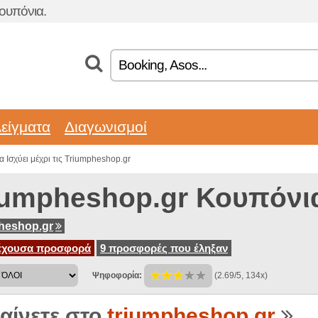
ουπόνια.
είγματα
Διαγωνισμοί
 Ισχύει μέχρι τις Triumpheshop.gr
iumpheshop.gr Κουπόνι
heshop.gr
έχουσα προσφορά
9 προσφορές που έληξαν
Ψηφοφορία:
(2.69/5, 134x)
αίνετε στο
triumpheshop.gr