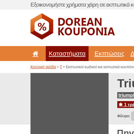
Εξοικονομήστε χρήματα χάρη σε εκπτωτικά κ
Καταστήματα
Εκπτώσεις
Δ
Κεντρική σελίδα
>
T
> Εκπτωτικοί κωδικοί και εκπτωτικά κουπόνια
Tr
triump
1 τρ
Φίλτρο:
Πηγ