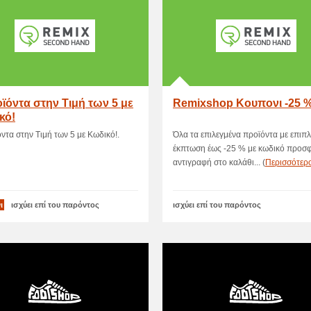
ϊόντα στην Τιμή των 5 με
Remixshop Κουπονι -25 
κό!
ντα στην Τιμή των 5 με Κωδικό!.
Όλα τα επιλεγμένα προϊόντα με επιπ
έκπτωση έως -25 % με κωδικό προσ
αντιγραφή στο καλάθι... (
Περισσότερ
ι
ισχύει επί του παρόντος
ισχύει επί του παρόντος