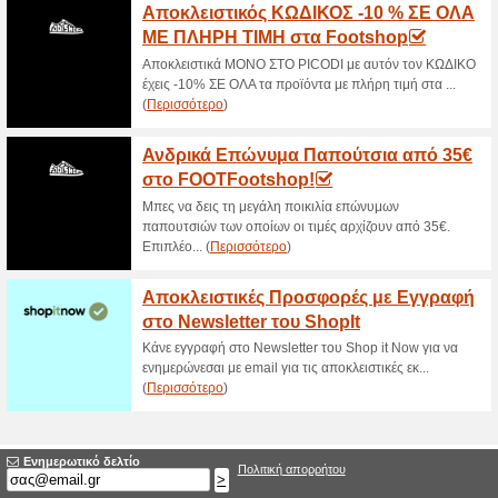
ΚΩΔΙΚΟΣ -10 % EXT
Tsoukalas!
71% Λειτούργησε
Κουπόνι
-10% EXTRA ΕΚΠΤΩΣΗ ΣΕ ΟΛΑ 
κάνει ήδη εγγραφή κάνε γιατί θ
Κουπόνι Έκπτωσης -1
Tsoukalas!