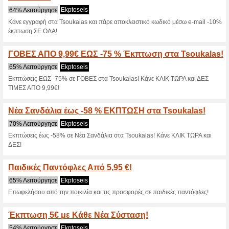
>
Τρέχουσες εκπτώσε
2026)
Δωρεάν Μεταφορικά σ
Αξίας 40€ κ
57% Λειτούργησε
Ekptoseis