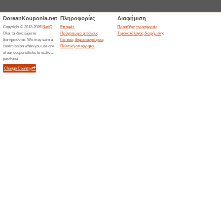
64% Λειτούργησε
Ekptoseis
Κάνε εγγραφή στα Tsoukalas κ
έκπτωση ΣΕ ΟΛΑ!
ΓΟΒΕΣ ΑΠΟ 9,99€ ΕΩ
65% Λειτούργησε
Ekptoseis
Εκπτώσεις ΕΩΣ -75% σε ΓΟΒΕΣ
ΤΙΜΕΣ ΑΠΟ 9,99€!