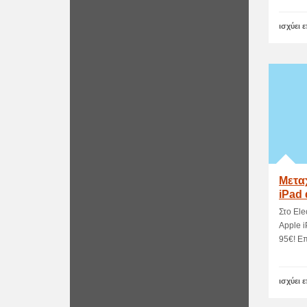
ισχύει 
Μεταχ
iPad 
Στο Ele
Apple i
95€! Επ
ισχύει 