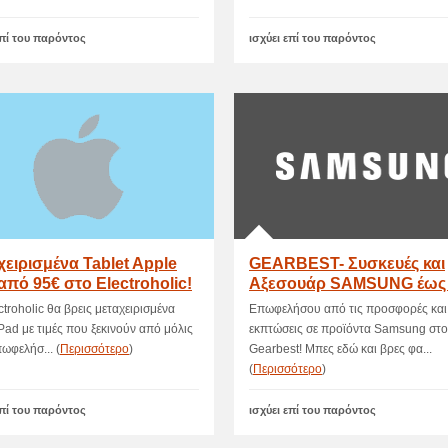
επί του παρόντος
ισχύει επί του παρόντος
ειρισμένα Tablet Apple
GEARBEST- Συσκευές και
από 95€ στο Electroholic!
Αξεσουάρ SAMSUNG έως 
Έκπτωση!
ctroholic θα βρεις μεταχειρισμένα
Επωφελήσου από τις προσφορές και
Pad με τιμές που ξεκινούν από μόλις
εκπτώσεις σε προϊόντα Samsung στο
ωφελήσ... (
Περισσότερο
)
Gearbest! Μπες εδώ και βρες φα...
(
Περισσότερο
)
επί του παρόντος
ισχύει επί του παρόντος