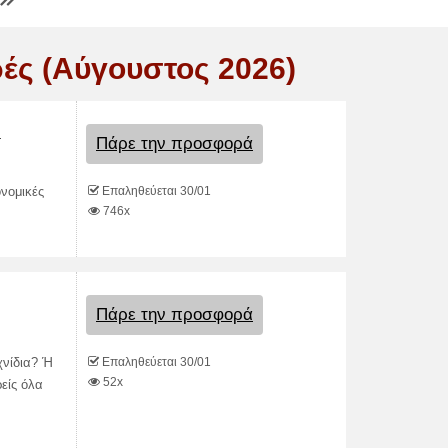
ές (Αύγουστος 2026)
!
Πάρε την προσφορά
Επαληθεύεται 30/01
ονομικές
746x
Πάρε την προσφορά
Επαληθεύεται 30/01
χνίδια? Ή
52x
είς όλα