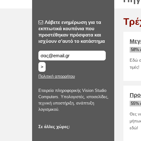
Τρέ
Λάβετε ενημέρωση για τα
εκπτωτικά κουπόνια που
προστέθηκαν πρόσφατα και
Μεγά
ισχύουν σ’αυτό το κατάστημα
58% 
Εδώ στ
>
τιμές
Πολιτική απορρήτου
Εταιρεία πληροφορικής Vision Studio
Προ
Computers. Υπολογιστές, ιστοσελίδες,
τεχνική υποστήριξη, ανάπτυξη
55% 
λογισμικού.
Θες ν
μήπως
Σε άλλες χώρες:
εδώ!