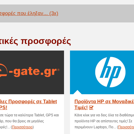
φορές που έληξαν... (3x)
τικές προσφορές
λες Προσφορές σε Tablet
Προϊόντα HP σε Μοναδικέ
PS!
Τιμές!
ε τώρα τα καλύτερα Tablet, GPS και
Κάνε κλικ για να δεις όλα τα διαθέσιμ
ρ, που θα βρεις σε μεγάλες
προϊόντα HP σε απίστευτες τιμές! Σε
ές!... (
Περισσότερο
)
περιμένουν Laptops, Πο... (
Περισσότ