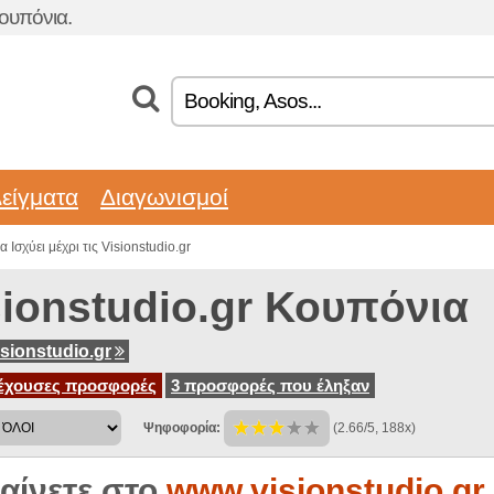
ουπόνια.
είγματα
Διαγωνισμοί
Ισχύει μέχρι τις Visionstudio.gr
sionstudio.gr Κουπόνια
sionstudio.gr
έχουσες προσφορές
3 προσφορές που έληξαν
Ψηφοφορία:
(2.66/5, 188x)
αίνετε στο
www.visionstudio.gr