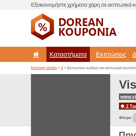
Εξοικονομήστε χρήματα χάρη σε εκπτωτικά κ
Καταστήματα
Εκπτώσεις
Δ
Κεντρική σελίδα
>
V
> Εκπτωτικοί κωδικοί και εκπτωτικά κουπόνια 
Vi
www.vi
2 Τρ
Φίλτρο:
Πηγ