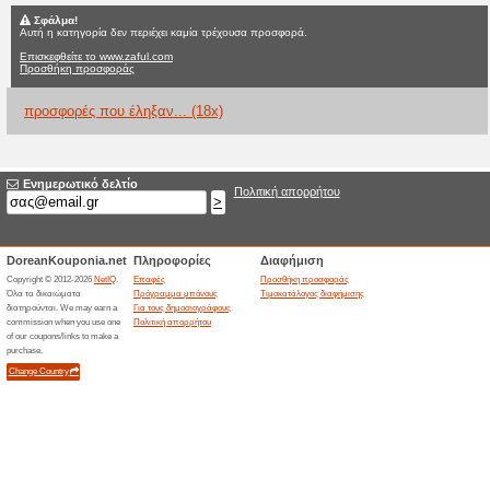
Zaful.com κωδι
Δεν υπάρχουν τρέχουσες πρ
Φίλτρο:
Ψηφοφορία:
Πηγαίνετε στο
www.zaful
Λάβετε ενημέρωση για τα εκπ
κουπόνια που προστέθηκαν πρ
ισχύουν σ’αυτό το κατάστημα.