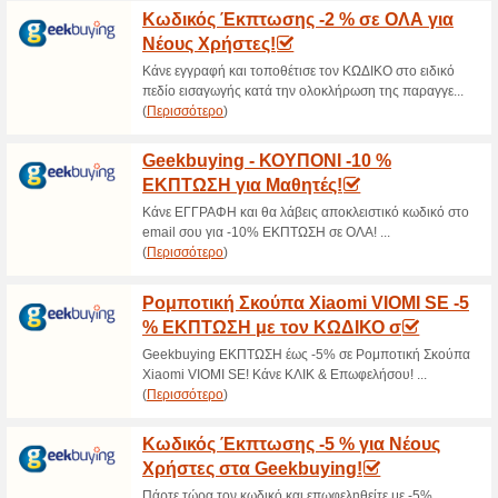
>
Τρέχουσες εκπτώσε
2026)
Προσφορές Στο Desig
64% Λειτούργησε
Ekptoseis
Μπες και δες όλες τις προσφο