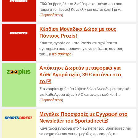
>
Τρέχουσες εκπτώσε
2026)
Stelpet - Μεταφορικά
70% Λειτούργησε
Ekptoseis
Μπες εδώ για να δεις όλες τις
αποστολής στο Stelpet!