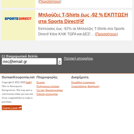
Μεγάλες Προσφορές μ
Stelpet!
62% Λειτούργησε
Ekptoseis
Κάνε εγγραφή στο Newsletter τ
μεγάλες προσφορές!